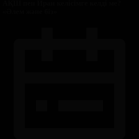
АҚШ пен Иран келісімге келді ме?
«Әлем және біз»