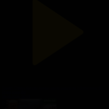
Трамп: Ормұз бұғазы жақын арада ашылады I Әлем және біз
Әлем және біз
08.08.2026, 20:15