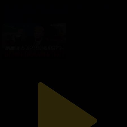
Таяу Шығыстағы шиеленіс: Трамп Тегеранды келіссөзге
мәжбүрлей ала ма? «Әлем және біз»
Әлем және біз
13.06.2026, 20:15