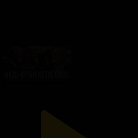
Ормұз бұғазынан өткендер Иранға алым-салық төлей ме?
«Әлем және біз»
Әлем және біз
04.07.2026, 20:10