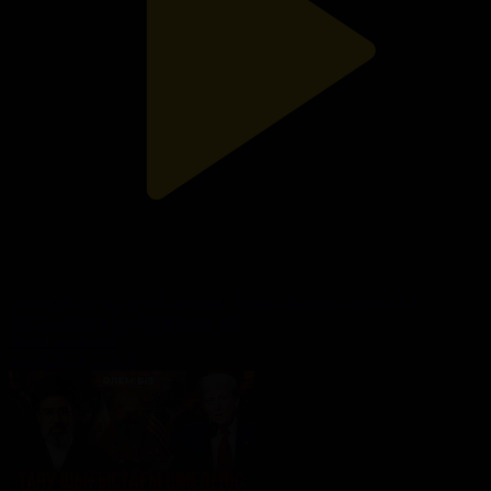
АҚШ-Иран келіссөзі: Мұнай, Ормұз бұғазы, МАГАТЭ
инспекциясы I «Әлем және біз»
Әлем және біз
27.06.2026, 20:10