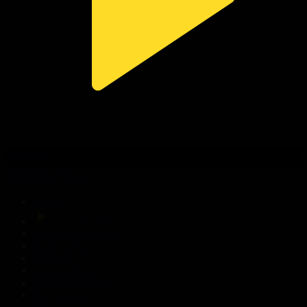
316-бөлім
Сезім мен серт
04.08.2026, 20:10
Басты
Тікелей эфир
Бағдарлама кестесі
Жаңалықтар
Жобалар
Телехикаялар
Мультсериалдар
Видеоархив