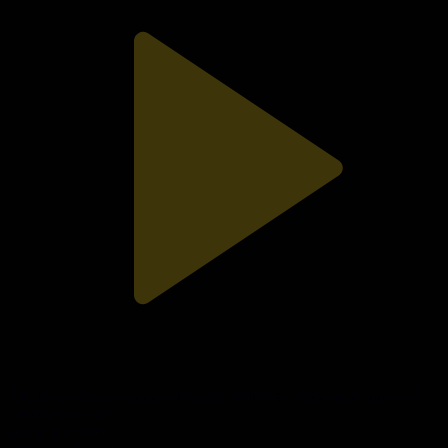
АҚШ пен Иран соққы алмасты. Келіссөз жайына қалды ма?
«Әлем және біз»
Әлем және біз