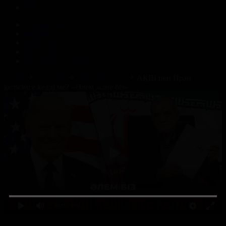
Корпорация туралы
Байланыс
Жарнама
ALTYN QOR
Редакция стандарты
Басты
Жобалар
Әлем және біз
АҚШ пен Иран
келісімге келді ме? «Әлем және біз»
0:00
/ 0:00