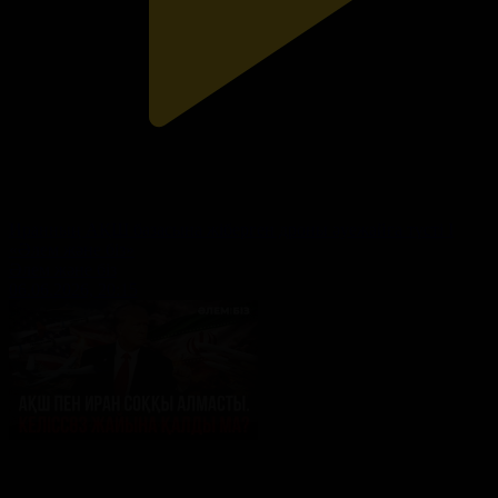
Иранның АҚШ базасына жіберген дроны әуежайға түсті I
«Әлем және біз»
Әлем және біз
06.06.2026, 20:15