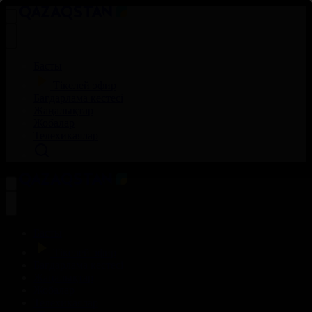
Басты
Тікелей эфир
Бағдарлама кестесі
Жаңалықтар
Жобалар
Телехикаялар
Басты
Тікелей эфир
Бағдарлама кестесі
Жаңалықтар
Жобалар
Телехикаялар