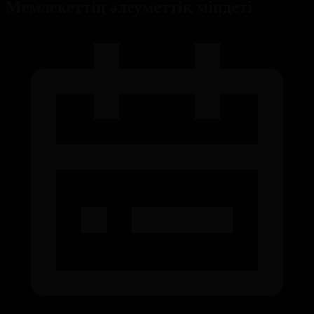
Мемлекеттің әлеуметтік міндеті