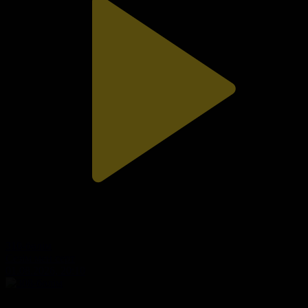
310-бөлім
Сезім мен серт
01.08.2026, 20:10