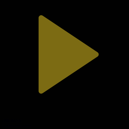
308-бөлім
Сезім мен серт