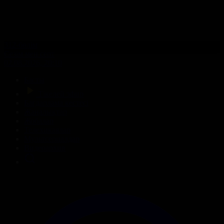
312-бөлім
Сезім мен серт
02.08.2026, 20:10
Басты
Тікелей эфир
Бағдарлама кестесі
Жаңалықтар
Жобалар
Телехикаялар
Мультсериалдар
Видеоархив