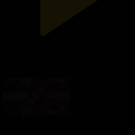
Фиджитал: Спорттың жаңа дәуірі
Ашық алаң
03.08.2026, 22:35