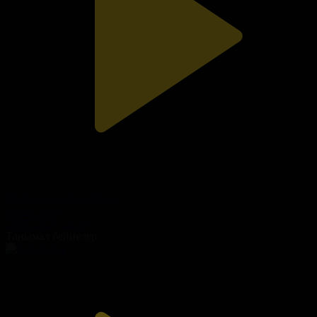
Партиялар пікірсайысы
Ашық алаң
29.07.2026, 23:18
Танымал бейнелер