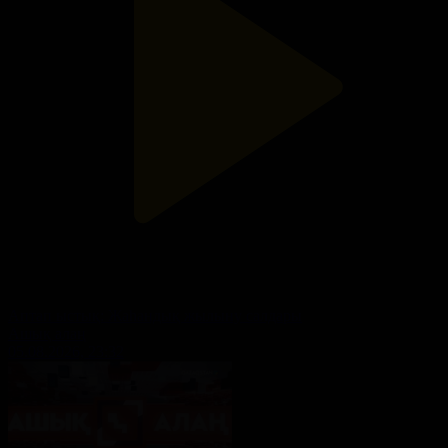
Аптап ыстық: Жаһандық жылыну салдары
Ашық алаң
05.08.2026, 23:32