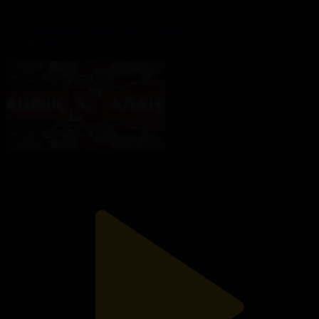
Ауыл аманаты: Үш жылдағы нәтиже
Ашық алаң
04.08.2026, 23:00