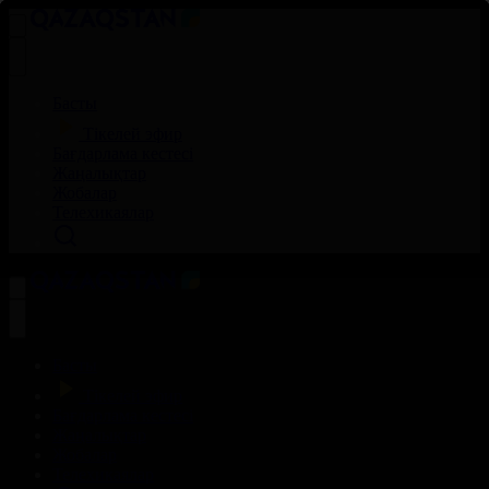
Басты
Тікелей эфир
Бағдарлама кестесі
Жаңалықтар
Жобалар
Телехикаялар
Басты
Тікелей эфир
Бағдарлама кестесі
Жаңалықтар
Жобалар
Телехикаялар