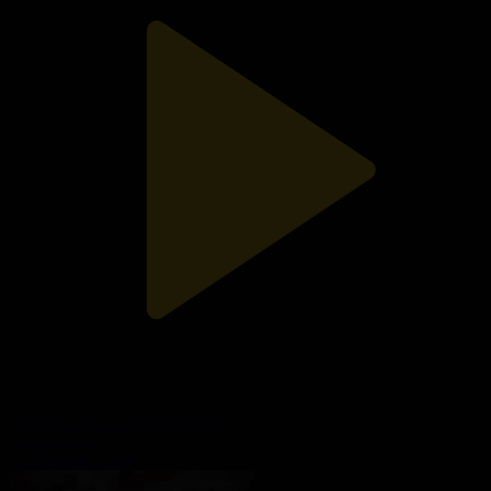
Ұлттық мұра - ұлттың бренді
Ашық алаң
31.07.2026, 23:40