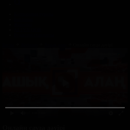
Корпорация туралы
Байланыс
Жарнама
ALTYN QOR
Редакция стандарты
Басты
Жобалар
Ашық алаң
Онлайн сауда дәуірі
0:00
/ 0:00
Онлайн сауда дәуірі