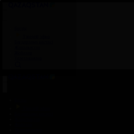
Басты
Тікелей эфир
Бағдарлама кестесі
Жаңалықтар
Жобалар
Телехикаялар
Басты
Тікелей эфир
Бағдарлама кестесі
Жаңалықтар
Жобалар
Телехикаялар