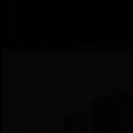
Корпорация туралы
Байланыс
Жарнама
ALTYN QOR
Редакция стандарты
Басты
Жобалар
Таңшолпан
Таңшолпан. 15.06.2026