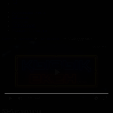
Корпорация туралы
Байланыс
Жарнама
ALTYN QOR
Редакция стандарты
Басты
Жобалар
Қызық екен...
53-бағдарлама
0:00
/ 0:00
53-бағдарлама