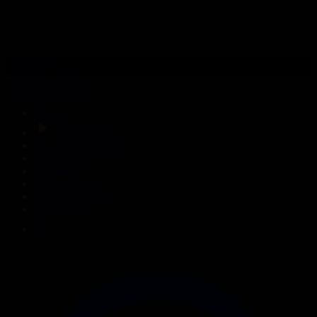
308-бөлім
Сезім мен серт
31.07.2026, 20:10
Басты
Тікелей эфир
Бағдарлама кестесі
Жаңалықтар
Жобалар
Телехикаялар
Мультсериалдар
Видеоархив