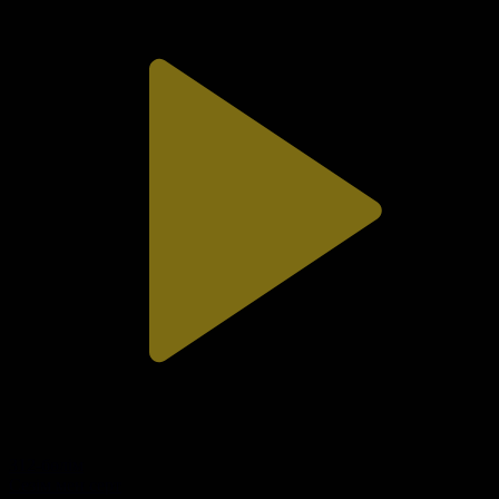
312-бөлім
Сезім мен серт