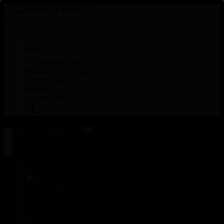
Басты
Тікелей эфир
Бағдарлама кестесі
Жаңалықтар
Жобалар
Телехикаялар
Басты
Тікелей эфир
Бағдарлама кестесі
Жаңалықтар
Жобалар
Телехикаялар