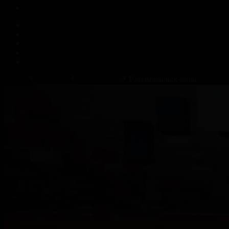
Корпорация туралы
Байланыс
Жарнама
ALTYN QOR
Редакция стандарты
Басты
Жобалар
Ашық алаң
Рақымшылық заңы