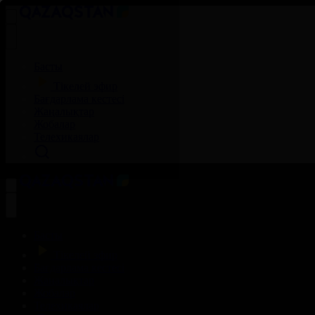
Басты
Тікелей эфир
Бағдарлама кестесі
Жаңалықтар
Жобалар
Телехикаялар
Басты
Тікелей эфир
Бағдарлама кестесі
Жаңалықтар
Жобалар
Телехикаялар