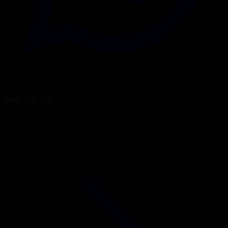
Басқа да
Барлығы