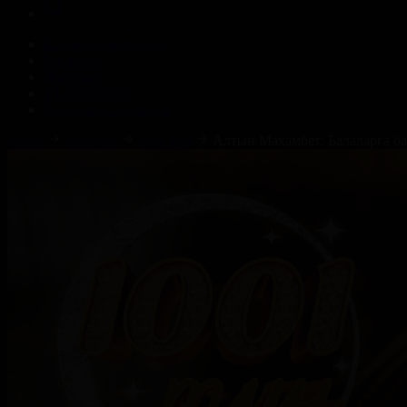
Корпорация туралы
Байланыс
Жарнама
ALTYN QOR
Редакция стандарты
Басты
Жобалар
1001 түн
Алтын Махамбет: Балаларға бағ