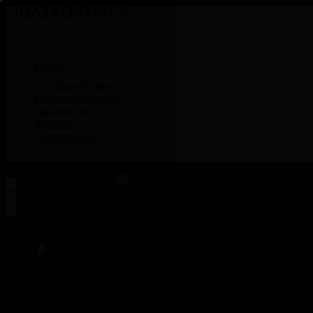
Басты
Тікелей эфир
Бағдарлама кестесі
Жаңалықтар
Жобалар
Телехикаялар
Басты
Тікелей эфир
Бағдарлама кестесі
Жаңалықтар
Жобалар
Телехикаялар