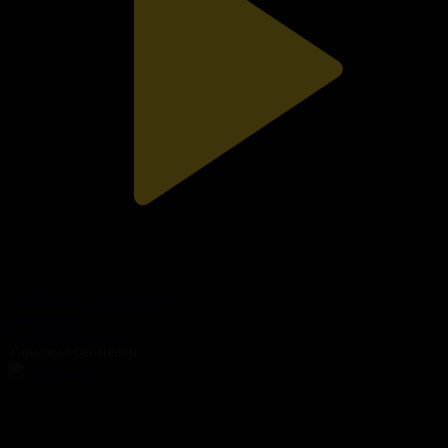
Партиялар пікірсайысы
Ашық алаң
29.07.2026, 23:18
Танымал бейнелер