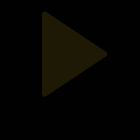
Ұлттық мұра - ұлттың бренді
Ашық алаң
31.07.2026, 23:40