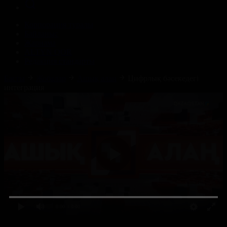
Корпорация туралы
Байланыс
Жарнама
ALTYN QOR
Редакция стандарты
Басты
Жобалар
Ашық алаң
Цифрлық бәсекедегі
интеграция
0:00
/ 0:00