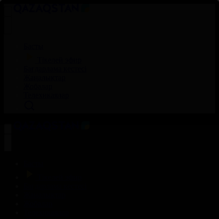
Басты
Тікелей эфир
Бағдарлама кестесі
Жаңалықтар
Жобалар
Телехикаялар
Басты
Тікелей эфир
Бағдарлама кестесі
Жаңалықтар
Жобалар
Телехикаялар