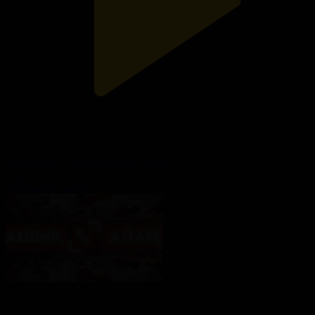
Фиджитал: Спорттың жаңа дәуірі
Ашық алаң
03.08.2026, 22:35