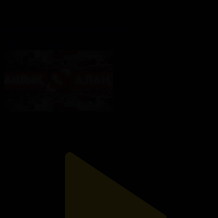
Ауыл аманаты: Үш жылдағы нәтиже
Ашық алаң
04.08.2026, 23:00