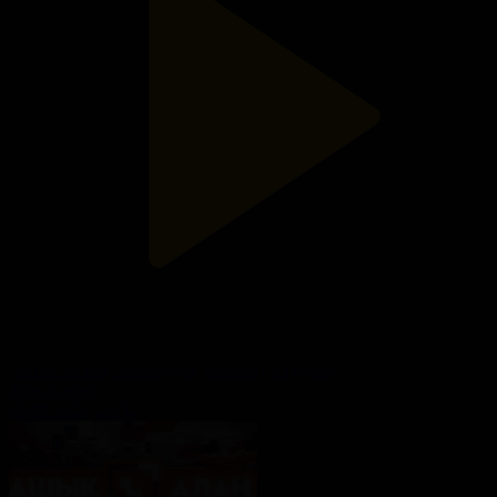
Аптап ыстық: Жаһандық жылыну салдары
Ашық алаң
05.08.2026, 23:32