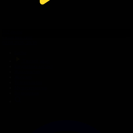
312-бөлім
Сезім мен серт
02.08.2026, 20:10
Басты
Тікелей эфир
Бағдарлама кестесі
Жаңалықтар
Жобалар
Телехикаялар
Мультсериалдар
Видеоархив