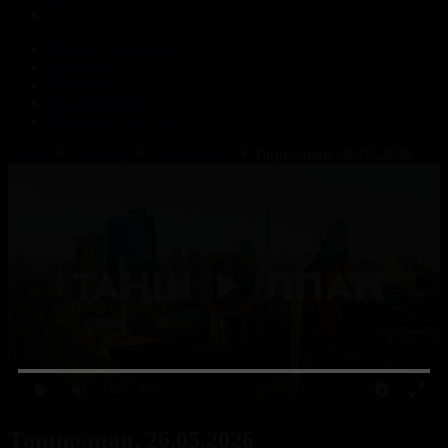
Корпорация туралы
Байланыс
Жарнама
ALTYN QOR
Редакция стандарты
Басты
Жобалар
Таңшолпан
Таңшолпан. 26.05.2026
0:00
/ 0:00
Таңшолпан. 26.05.2026