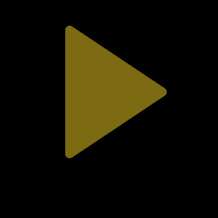
310-бөлім
Сезім мен серт