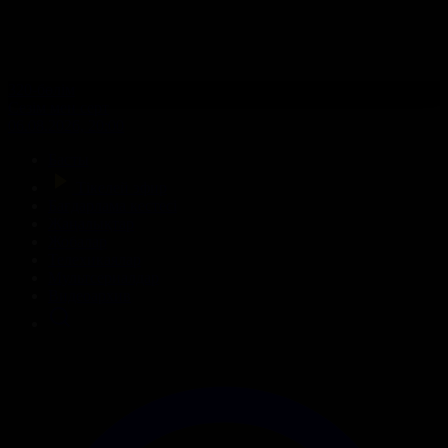
320-бөлім
Сезім мен серт
06.08.2026, 20:00
Басты
Тікелей эфир
Бағдарлама кестесі
Жаңалықтар
Жобалар
Телехикаялар
Мультсериалдар
Видеоархив