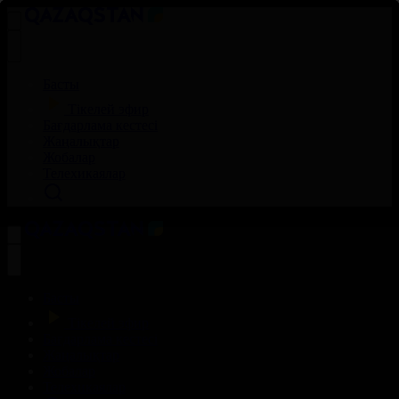
Басты
Тікелей эфир
Бағдарлама кестесі
Жаңалықтар
Жобалар
Телехикаялар
Басты
Тікелей эфир
Бағдарлама кестесі
Жаңалықтар
Жобалар
Телехикаялар