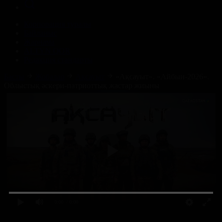
Корпорация туралы
Байланыс
Жарнама
ALTYN QOR
Редакция стандарты
Басты
Жобалар
Ақсауыт
«Ақсауыт». «Айбын-2026».
Облыстық әскери-патриоттық жастар жиыны
0:00
/ 0:00