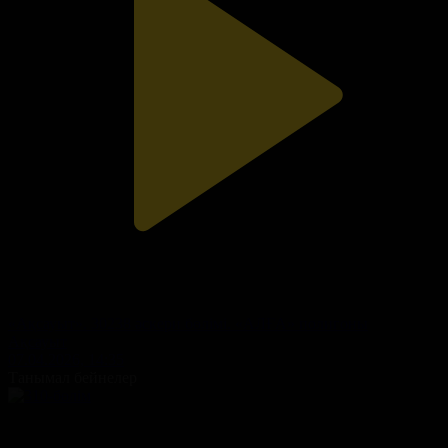
«Ақсауыт». 30238 әскери бөлімі. «АЛҒА» полигоны
Ақсауыт
07.04.2026, 14:35
Танымал бейнелер