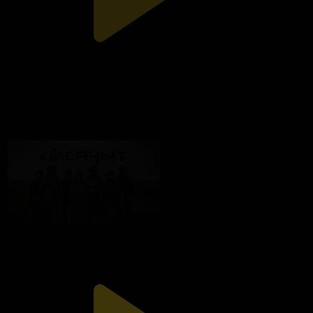
«Ақсауыт». Десанттық-шабуылдау бригадасы
Ақсауыт
29.04.2026, 15:40