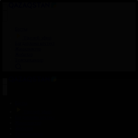
Басты
Тікелей эфир
Бағдарлама кестесі
Жаңалықтар
Жобалар
Телехикаялар
Басты
Тікелей эфир
Бағдарлама кестесі
Жаңалықтар
Жобалар
Телехикаялар