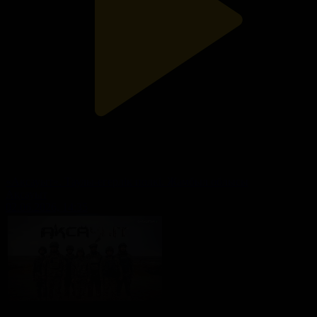
«Ақсауыт». Таулы-егерлік полкі. Жамбыл облысы
Ақсауыт
02.06.2026, 14:35