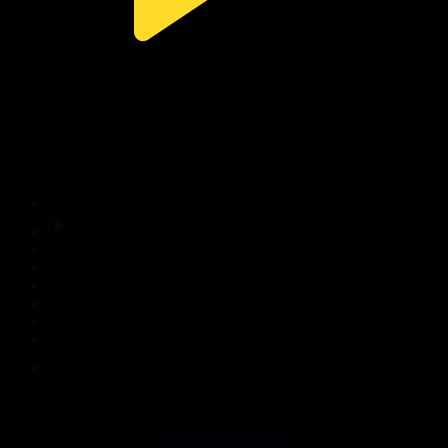
312-бөлім
Сезім мен серт
02.08.2026, 20:10
Басты
Тікелей эфир
Бағдарлама кестесі
Жаңалықтар
Жобалар
Телехикаялар
Мультсериалдар
Видеоархив