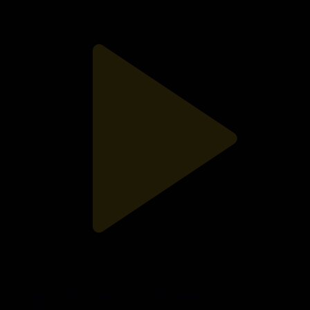
«Ақсауыт». Отан қорғаушы күніне арналады
Ақсауыт