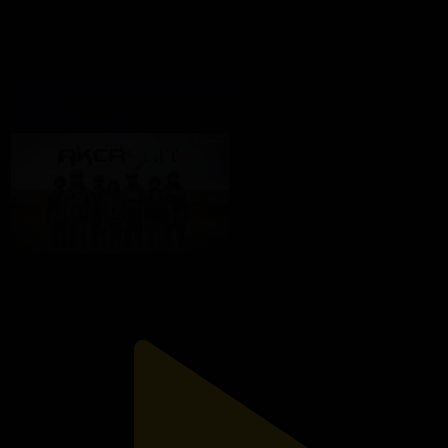
«Ақсауыт». Әскери ант қабылдау
Ақсауыт
16.06.2026, 14:35