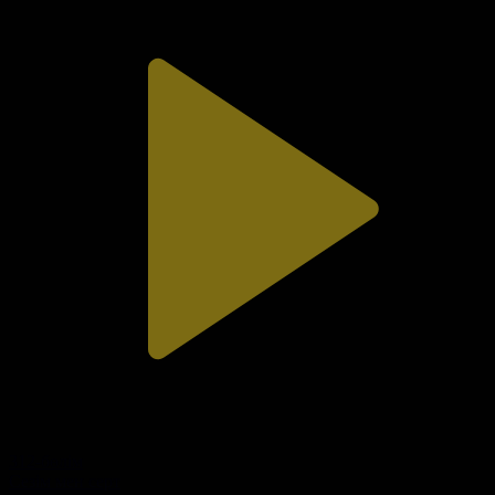
312-бөлім
Сезім мен серт