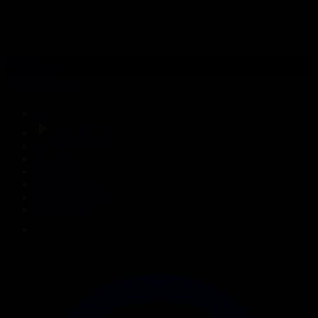
308-бөлім
Сезім мен серт
31.07.2026, 20:10
Басты
Тікелей эфир
Бағдарлама кестесі
Жаңалықтар
Жобалар
Телехикаялар
Мультсериалдар
Видеоархив