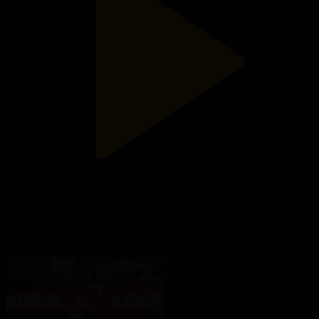
Интернет алаяқтық: Қалай қорғанамыз?
Ашық алаң
07.08.2026, 23:23