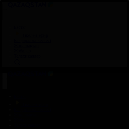
Басты
Тікелей эфир
Бағдарлама кестесі
Жаңалықтар
Жобалар
Телехикаялар
Басты
Тікелей эфир
Бағдарлама кестесі
Жаңалықтар
Жобалар
Телехикаялар