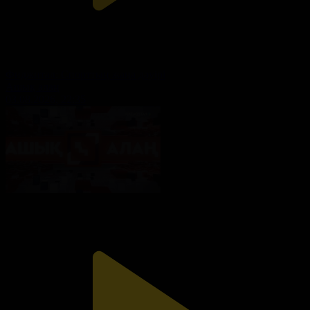
Фиджитал: Спорттың жаңа дәуірі
Ашық алаң
03.08.2026, 22:35