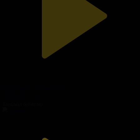
Ұлттық мұра - ұлттың бренді
Ашық алаң
31.07.2026, 23:40
Танымал бейнелер