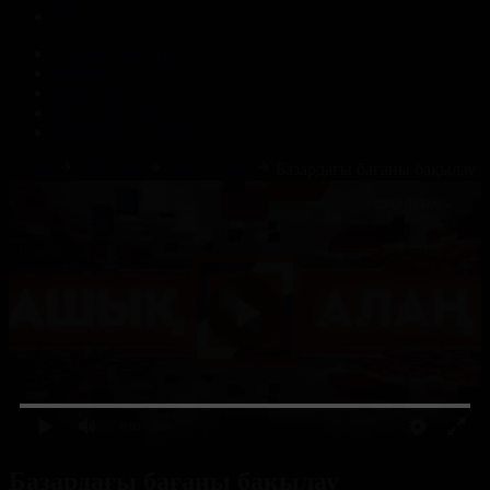
Корпорация туралы
Байланыс
Жарнама
ALTYN QOR
Редакция стандарты
Басты
Жобалар
Ашық алаң
Базардағы бағаны бақылау
0:00
/ 0:00
Базардағы бағаны бақылау