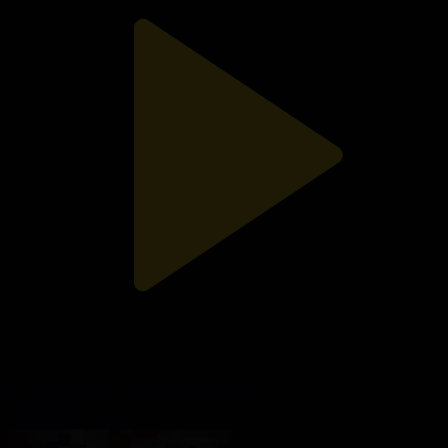
Ауыл аманаты: Үш жылдағы нәтиже
Ашық алаң
04.08.2026, 23:00