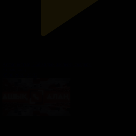
Аптап ыстық: Жаһандық жылыну салдары
Ашық алаң
05.08.2026, 23:32