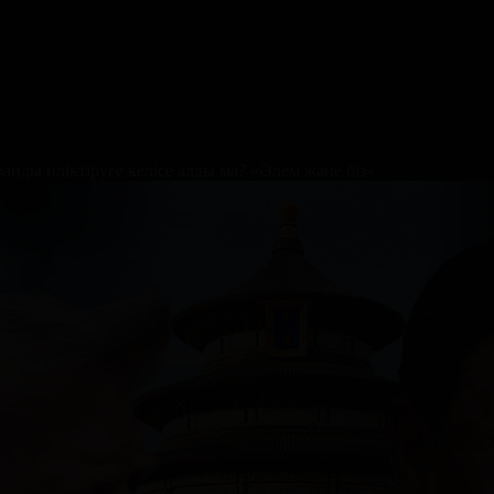
анды иліктіруге келісе алды ма? «Әлем және біз»