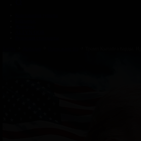
Корпорация туралы
Байланыс
Жарнама
ALTYN QOR
Редакция стандарты
Басты
Жобалар
Әлем және біз
Трамп Қытайға барды. Ир