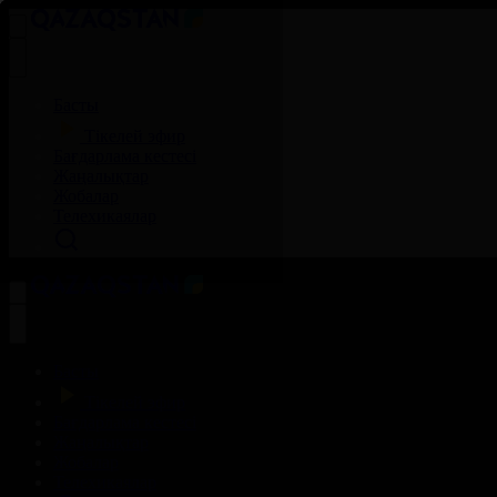
Басты
Тікелей эфир
Бағдарлама кестесі
Жаңалықтар
Жобалар
Телехикаялар
Басты
Тікелей эфир
Бағдарлама кестесі
Жаңалықтар
Жобалар
Телехикаялар