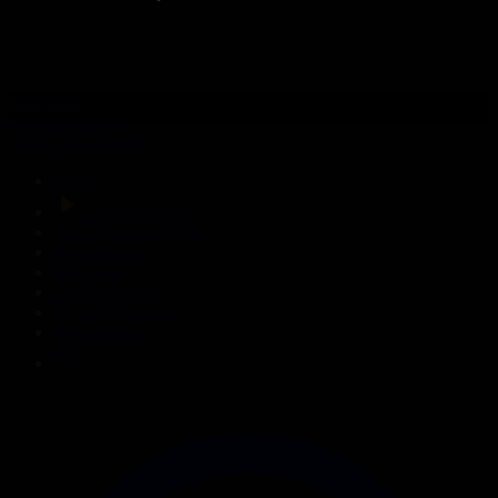
308-бөлім
Сезім мен серт
31.07.2026, 20:10
Басты
Тікелей эфир
Бағдарлама кестесі
Жаңалықтар
Жобалар
Телехикаялар
Мультсериалдар
Видеоархив