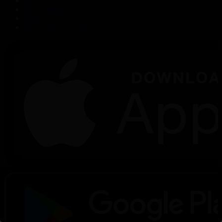
Байланыс
Дистрибуция
Жарнама
Редакция стандарты