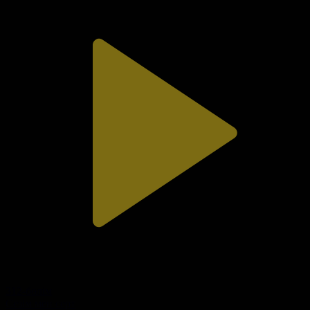
312-бөлім
Сезім мен серт