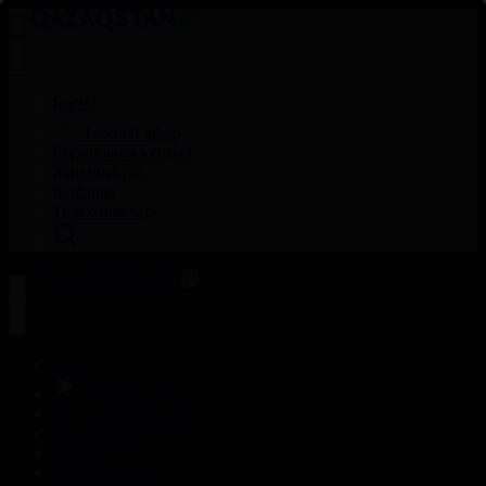
Басты
Тікелей эфир
Бағдарлама кестесі
Жаңалықтар
Жобалар
Телехикаялар
Басты
Тікелей эфир
Бағдарлама кестесі
Жаңалықтар
Жобалар
Телехикаялар