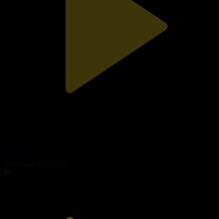
317-бөлім
Сезім мен серт
05.08.2026, 20:00
Танымал бейнелер