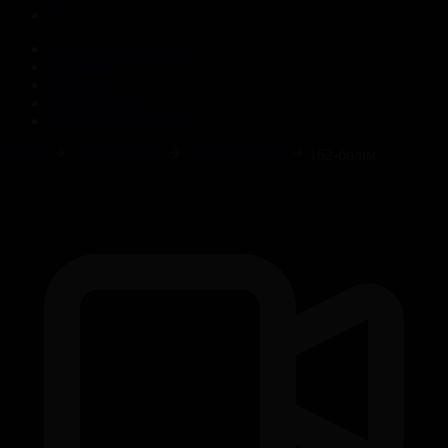
Корпорация туралы
Байланыс
Жарнама
ALTYN QOR
Редакция стандарты
Басты
Телехикаялар
Сезім мен серт
162-бөлім