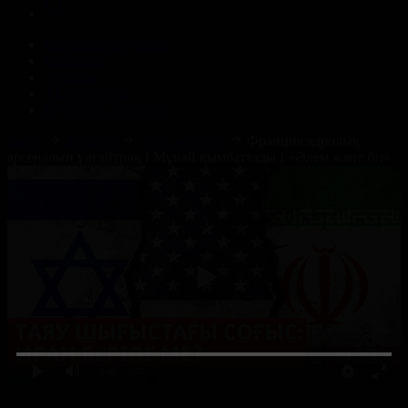
Корпорация туралы
Байланыс
Жарнама
ALTYN QOR
Редакция стандарты
Басты
Жобалар
Әлем және біз
Франция ядролық
арсеналын ұлғайтпақ І Мұнай қымбаттады І «Әлем және біз»
0:00
/ 0:00