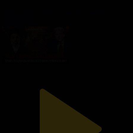
АҚШ пен Иран келісімге келді ме? «Әлем және біз»
Әлем және біз
20.06.2026, 20:15