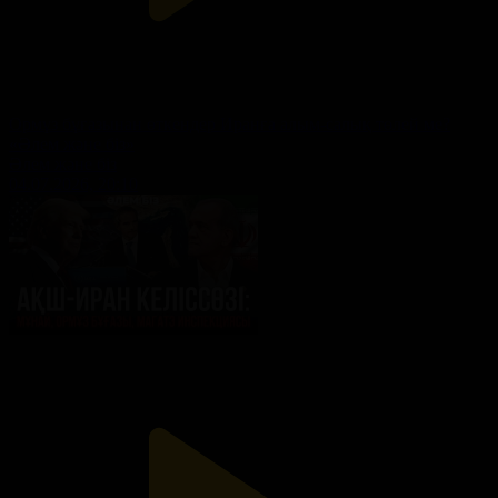
Ормұз бұғазынан өткендер Иранға алым-салық төлей ме?
«Әлем және біз»
Әлем және біз
04.07.2026, 20:10