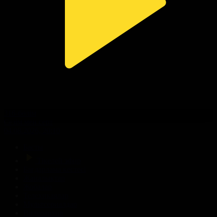
316-бөлім
Сезім мен серт
04.08.2026, 20:10
Басты
Тікелей эфир
Бағдарлама кестесі
Жаңалықтар
Жобалар
Телехикаялар
Мультсериалдар
Видеоархив