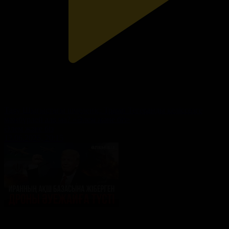
Таяу Шығыстағы шиеленіс: Трамп Тегеранды келіссөзге
мәжбүрлей ала ма? «Әлем және біз»
Әлем және біз
13.06.2026, 20:15