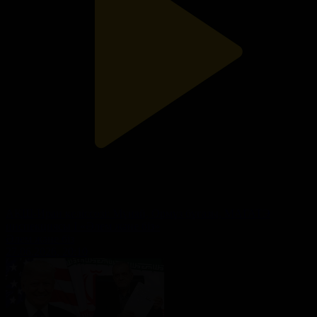
АҚШ-Иран келіссөзі: Мұнай, Ормұз бұғазы, МАГАТЭ
инспекциясы I «Әлем және біз»
Әлем және біз
27.06.2026, 20:10