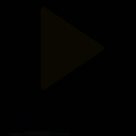
Трамп: Ормұз бұғазы жақын арада ашылады I Әлем және біз
Әлем және біз
08.08.2026, 20:15