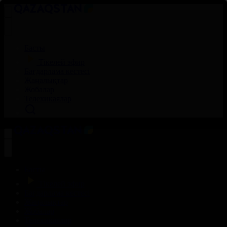
Басты
Тікелей эфир
Бағдарлама кестесі
Жаңалықтар
Жобалар
Телехикаялар
Басты
Тікелей эфир
Бағдарлама кестесі
Жаңалықтар
Жобалар
Телехикаялар