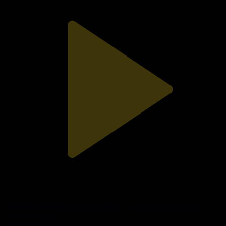
Иранның АҚШ базасына жіберген дроны әуежайға түсті I
«Әлем және біз»
Әлем және біз