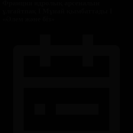
Франция ядролық арсеналын
ұлғайтпақ І Мұнай қымбаттады І
«Әлем және біз»