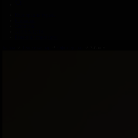
Корпорация туралы
Байланыс
Жарнама
ALTYN QOR
Редакция стандарты
Басты
Телехикаялар
Офицер қыз
3-бөлім