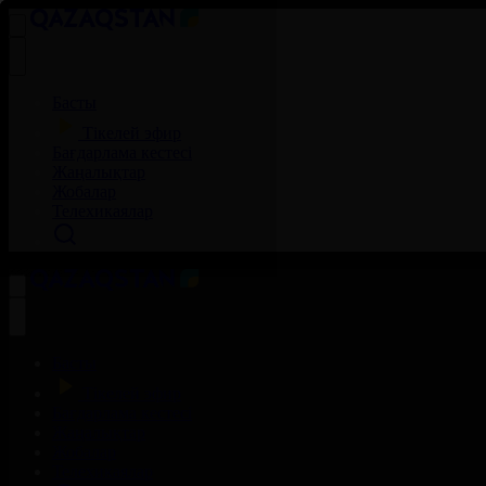
Басты
Тікелей эфир
Бағдарлама кестесі
Жаңалықтар
Жобалар
Телехикаялар
Басты
Тікелей эфир
Бағдарлама кестесі
Жаңалықтар
Жобалар
Телехикаялар