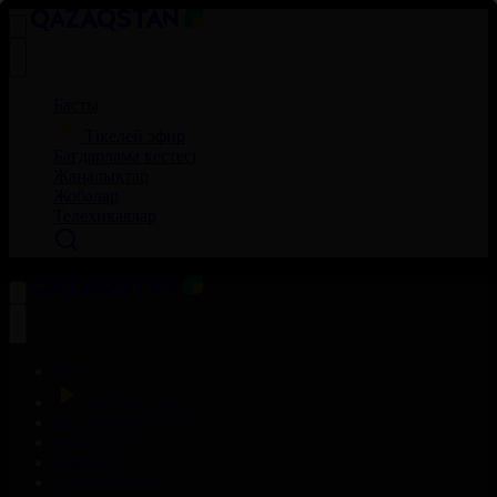
Басты
Тікелей эфир
Бағдарлама кестесі
Жаңалықтар
Жобалар
Телехикаялар
Басты
Тікелей эфир
Бағдарлама кестесі
Жаңалықтар
Жобалар
Телехикаялар