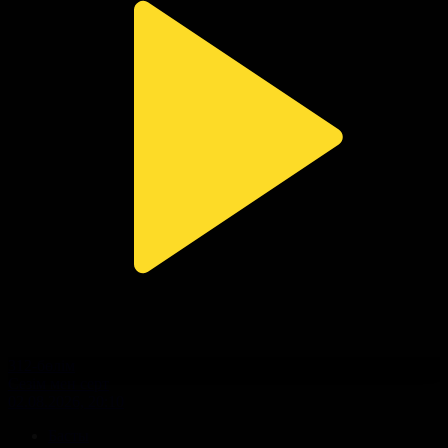
312-бөлім
Сезім мен серт
02.08.2026, 20:10
Басты