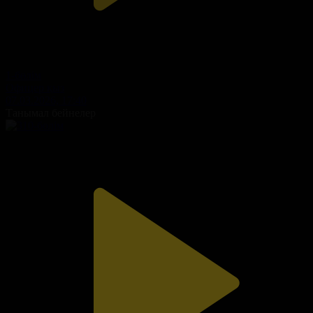
1-бөлім
Офицер қыз
07.03.2026, 17:40
Танымал бейнелер