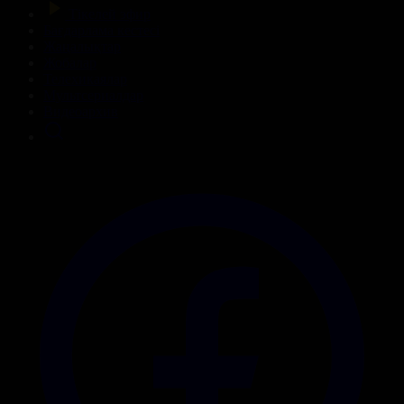
Тікелей эфир
Бағдарлама кестесі
Жаңалықтар
Жобалар
Телехикаялар
Мультсериалдар
Видеоархив