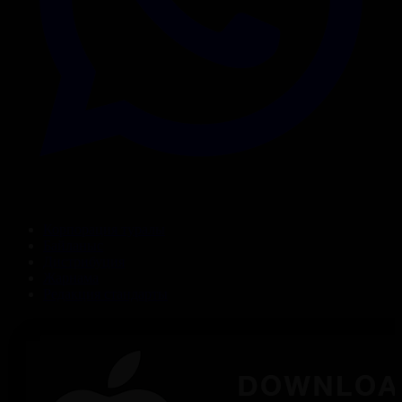
Корпорация туралы
Байланыс
Дистрибуция
Жарнама
Редакция стандарты