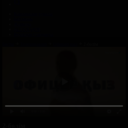
Корпорация туралы
Байланыс
Жарнама
ALTYN QOR
Редакция стандарты
Басты
Телехикаялар
Офицер қыз
2-бөлім
0:00
/ 0:00
2-бөлім