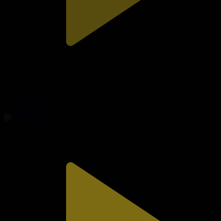
310-бөлім
Сезім мен серт
01.08.2026, 20:10