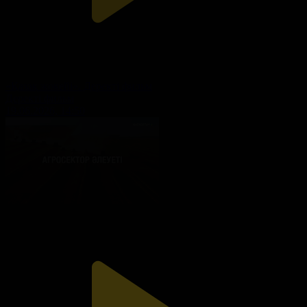
«Қазақ жокейі». Деректі фильм
Деректі фильм
19.06.2026, 14:50