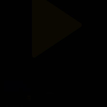
«Үстірт иесі». Деректі фильм
Деректі фильм
26.07.2026, 20:30