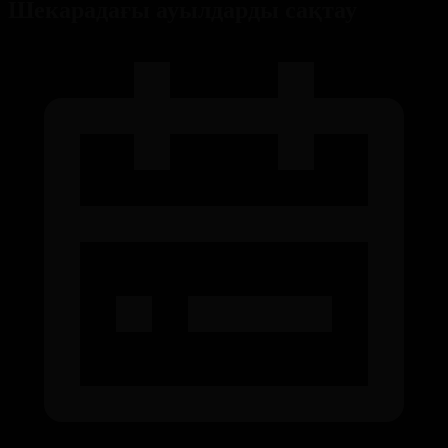
Шекарадағы ауылдарды сақтау