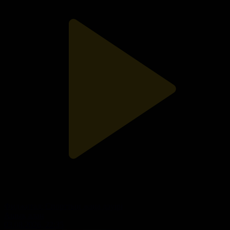
Фиджитал: Спорттың жаңа дәуірі
Ашық алаң
03.08.2026, 22:35