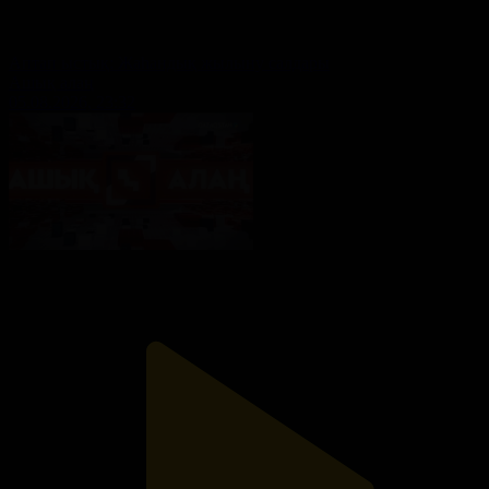
Аптап ыстық: Жаһандық жылыну салдары
Ашық алаң
05.08.2026, 23:32