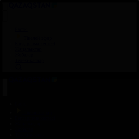
Басты
Тікелей эфир
Бағдарлама кестесі
Жаңалықтар
Жобалар
Телехикаялар
Басты
Тікелей эфир
Бағдарлама кестесі
Жаңалықтар
Жобалар
Телехикаялар