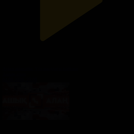
Ауыл аманаты: Үш жылдағы нәтиже
Ашық алаң
04.08.2026, 23:00