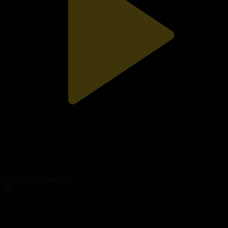
Хайп эпидемиясы
Ашық алаң
30.07.2026, 22:20
Танымал бейнелер