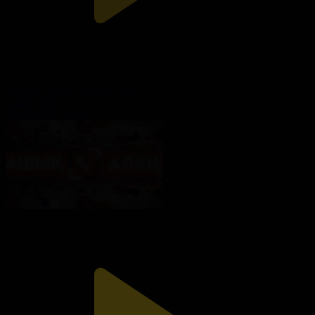
Ұлттық мұра - ұлттың бренді
Ашық алаң
31.07.2026, 23:40