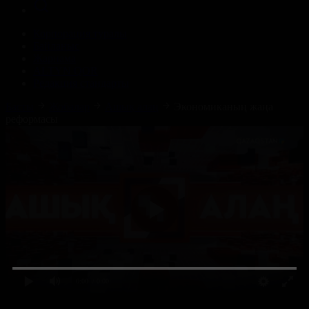
Корпорация туралы
Байланыс
Жарнама
ALTYN QOR
Редакция стандарты
Басты
Жобалар
Ашық алаң
Экономиканың жаңа
реформасы
0:00
/ 0:00