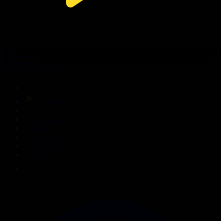
309-бөлім
Сезім мен серт
01.08.2026, 20:00
Басты
Тікелей эфир
Бағдарлама кестесі
Жаңалықтар
Жобалар
Телехикаялар
Мультсериалдар
Видеоархив