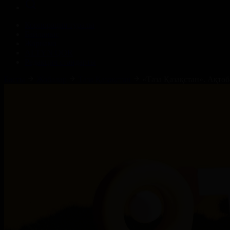
Корпорация туралы
Байланыс
Жарнама
ALTYN QOR
Редакция стандарты
Басты
Жобалар
Таза Қазақстан
«Таза Қазақстан». Ақтөб