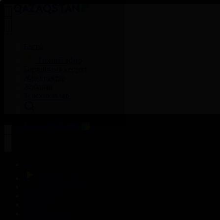
Басты
Тікелей эфир
Бағдарлама кестесі
Жаңалықтар
Жобалар
Телехикаялар
Басты
Тікелей эфир
Бағдарлама кестесі
Жаңалықтар
Жобалар
Телехикаялар