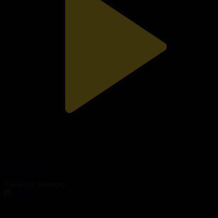
«Теледәрігер». Остеохондроз
Теледәрігер
16.11.2025, 09:00
Танымал бейнелер