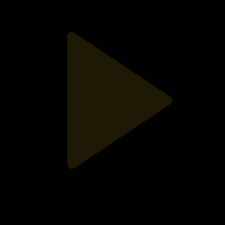
«Теледәрігер». Ұйқы безі
Теледәрігер