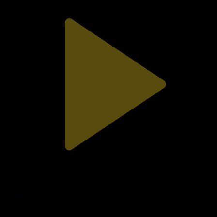
310-бөлім
Сезім мен серт
01.08.2026, 20:10