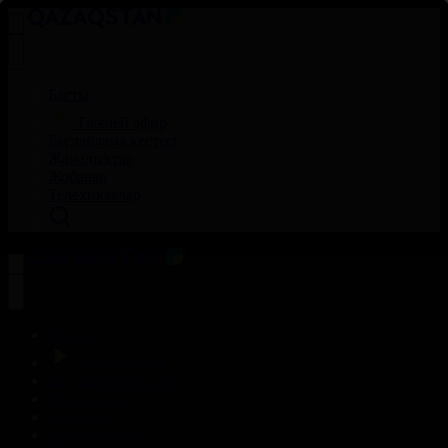
Басты
Тікелей эфир
Бағдарлама кестесі
Жаңалықтар
Жобалар
Телехикаялар
Басты
Тікелей эфир
Бағдарлама кестесі
Жаңалықтар
Жобалар
Телехикаялар