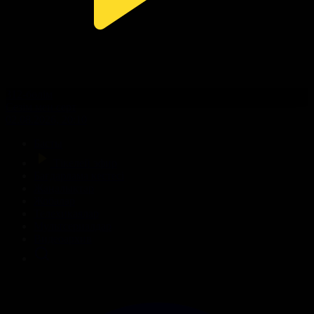
312-бөлім
Сезім мен серт
02.08.2026, 20:10
Басты
Тікелей эфир
Бағдарлама кестесі
Жаңалықтар
Жобалар
Телехикаялар
Мультсериалдар
Видеоархив