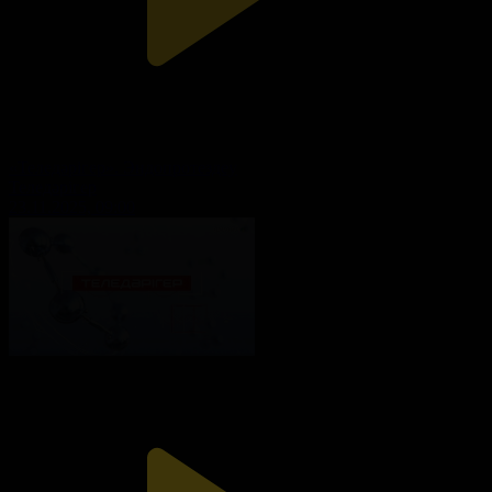
«Теледәрігер». Эндопротездеу
Теледәрігер
23.11.2025, 09:00