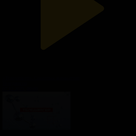
«Теледәрігер». Спорттық жарақаттар
Теледәрігер
07.12.2025, 09:00