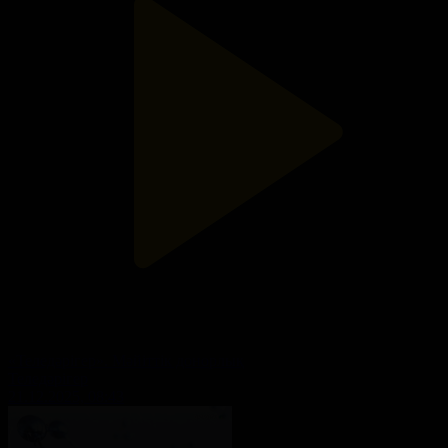
«Теледәрігер». Мәйіттік донорлық
Теледәрігер
21.12.2025, 08:43