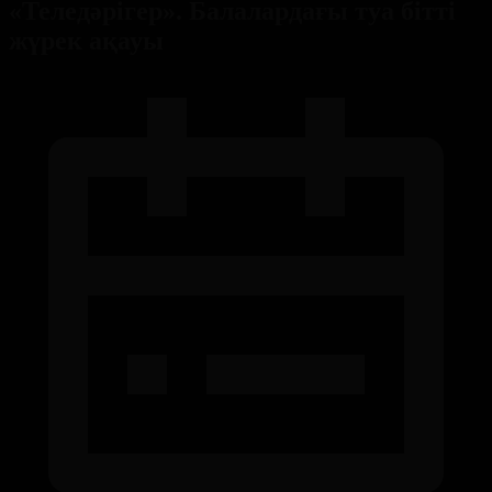
«Теледәрігер». Балалардағы туа бітті
жүрек ақауы