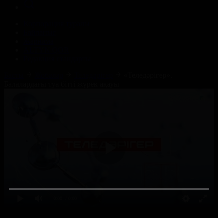
Корпорация туралы
Байланыс
Жарнама
ALTYN QOR
Редакция стандарты
Басты
Жобалар
Теледәрігер
«Теледәрігер».
Балалардағы туа бітті жүрек ақауы
0:00
/ 0:00