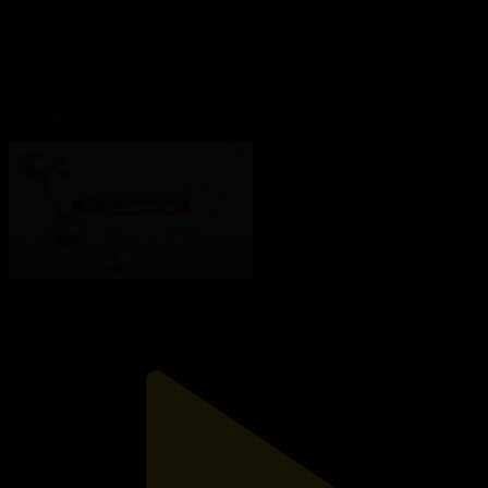
Балалардың туа бітті жүрек ақауы
Теледәрігер
14.12.2025, 09:00