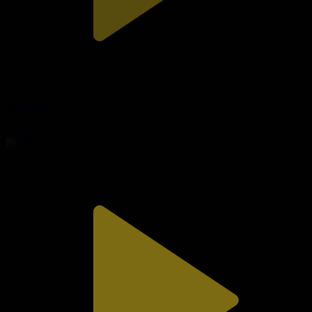
310-бөлім
Сезім мен серт
01.08.2026, 20:10