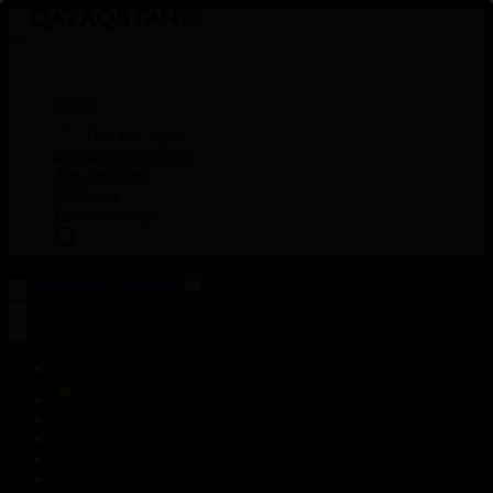
Басты
Тікелей эфир
Бағдарлама кестесі
Жаңалықтар
Жобалар
Телехикаялар
Басты
Тікелей эфир
Бағдарлама кестесі
Жаңалықтар
Жобалар
Телехикаялар