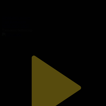
Шымкент қаласы
Таза Қазақстан
06.09.2025, 18:57
Танымал бейнелер