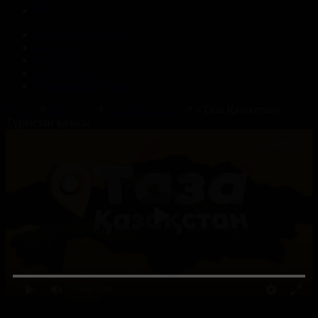
Корпорация туралы
Байланыс
Жарнама
ALTYN QOR
Редакция стандарты
Басты
Жобалар
Таза Қазақстан
«Таза Қазақстан».
Түркістан қаласы
0:00
/ 0:00