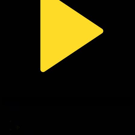
312-бөлім
Сезім мен серт
02.08.2026, 20:10
Басты
Тікелей эфир
Бағдарлама кестесі