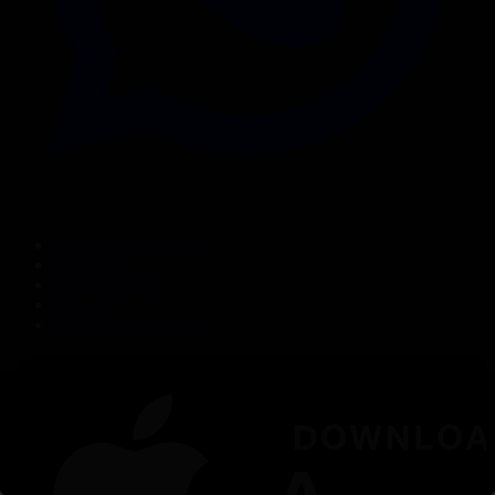
Корпорация туралы
Байланыс
Дистрибуция
Жарнама
Редакция стандарты