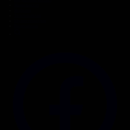
Жаңалықтар
Жобалар
Телехикаялар
Мультсериалдар
Видеоархив