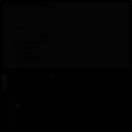
Басты
Тікелей эфир
Бағдарлама кестесі
Жаңалықтар
Жобалар
Телехикаялар
Басты
Тікелей эфир
Бағдарлама кестесі
Жаңалықтар
Жобалар
Телехикаялар