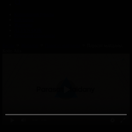
Корпорация туралы
Байланыс
Жарнама
ALTYN QOR
Редакция стандарты
Басты
Жобалар
Парасат майданы
Парасат майданы.
Кобо Абэ
0:00
/ 0:00