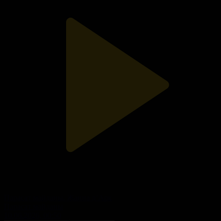
Парасат майданы. Жанна д’Арк
Парасат майданы
10.06.2026, 00:50