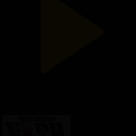
Парасат майданы. Рим республикасының жойылуы
Парасат майданы
03.07.2026, 01:40