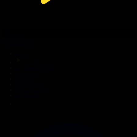
309-бөлім
Сезім мен серт
01.08.2026, 20:00
Басты
Тікелей эфир
Бағдарлама кестесі
Жаңалықтар
Жобалар
Телехикаялар
Мультсериалдар
Видеоархив