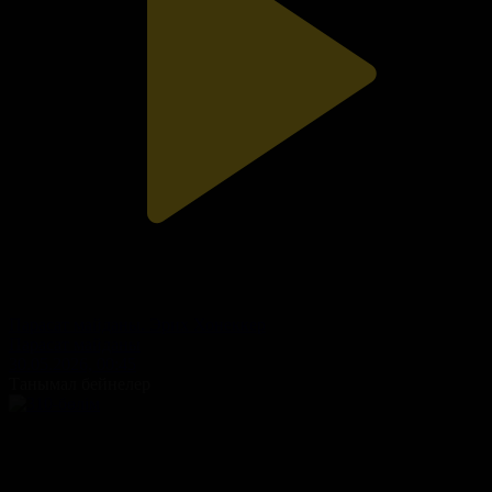
Парасат майданы. Эрих Хонеккер
Парасат майданы
30.05.2026, 00:45
Танымал бейнелер