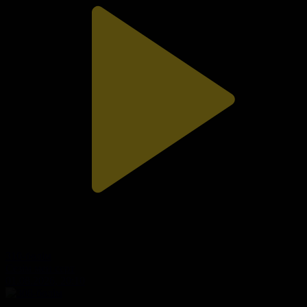
310-бөлім
Сезім мен серт
01.08.2026, 20:10