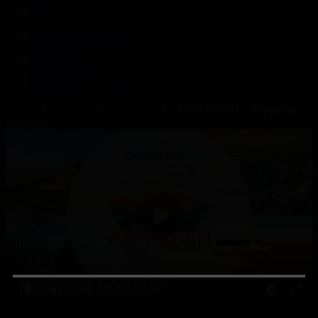
Корпорация туралы
Байланыс
Жарнама
ALTYN QOR
Редакция стандарты
Басты
Жобалар
Атамекен
«АТАМЕКЕН». Түркістан
облысы
0:00
/ 0:00