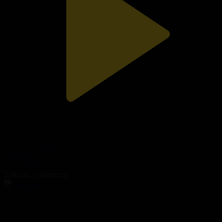
Қостанай облысы
Атамекен
24.11.2024, 17:39
Танымал бейнелер