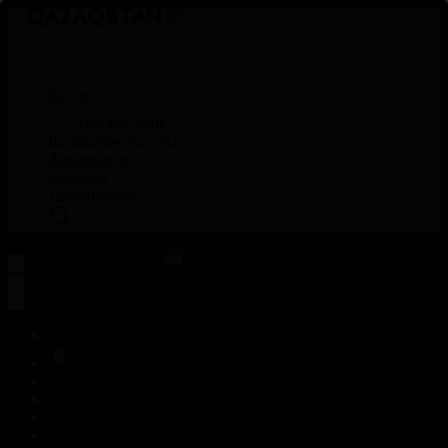
Басты
Тікелей эфир
Бағдарлама кестесі
Жаңалықтар
Жобалар
Телехикаялар
Басты
Тікелей эфир
Бағдарлама кестесі
Жаңалықтар
Жобалар
Телехикаялар