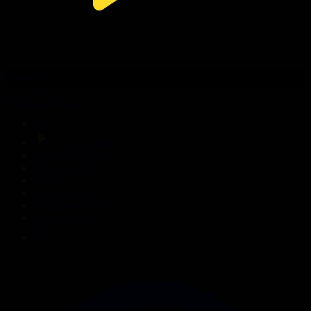
312-бөлім
Сезім мен серт
02.08.2026, 20:10
Басты
Тікелей эфир
Бағдарлама кестесі
Жаңалықтар
Жобалар
Телехикаялар
Мультсериалдар
Видеоархив