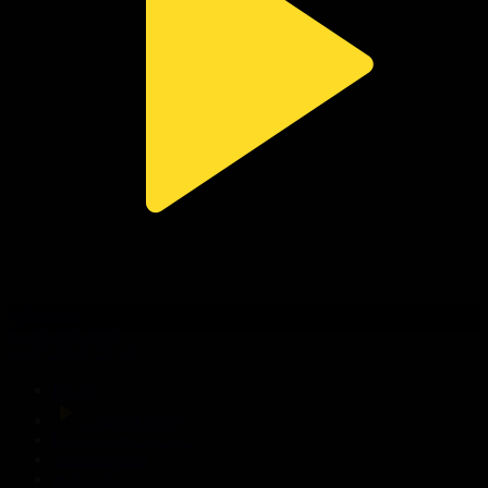
308-бөлім
Сезім мен серт
31.07.2026, 20:10
Басты
Тікелей эфир
Бағдарлама кестесі
Жаңалықтар
Жобалар