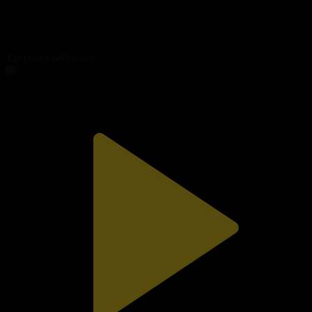
Халықаралық би күні | YouTube арқылы қаржы табу | Алаяққа
алданбас үшін нені ескерген жөн?
Өмір көркем
29.04.2024, 15:38
Танымал бейнелер