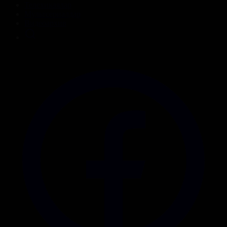
Телехикаялар
Мультсериалдар
Видеоархив