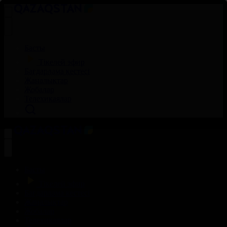
Басты
Тікелей эфир
Бағдарлама кестесі
Жаңалықтар
Жобалар
Телехикаялар
Басты
Тікелей эфир
Бағдарлама кестесі
Жаңалықтар
Жобалар
Телехикаялар