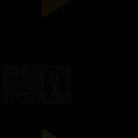
Ер адамға не сыйлауға болады? | Әкеге қарап ұл өсер |
Мультиинструменталист Венера Табыс
Өмір көркем
06.05.2024, 14:52