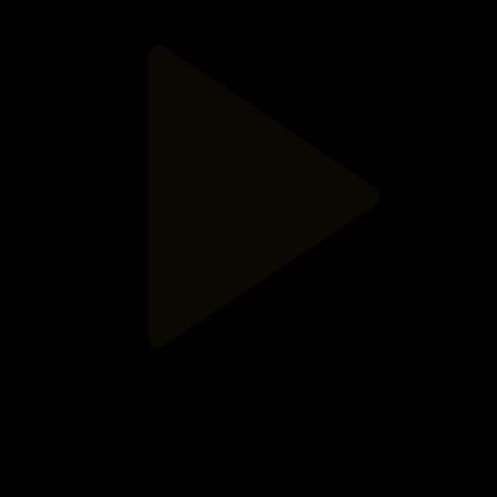
Жаңадан кәсіп бастағандарға кеңес | Дефектолог Майра
Болатбекқызымен сұхбат | «Тату-тәтті» бағдарламасы
Өмір көркем