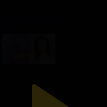
Табиғат аясындағы пикник | Ене мен келін арасындағы
қатынас | Жаз мезгіліндегі бет күтімі
Өмір көркем
02.05.2024, 14:44