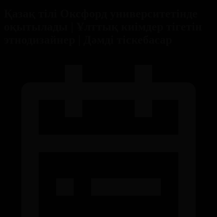
Қазақ тілі Оксфорд университетінде
оқытылады | Ұлттық киімдер тігетін
этнодизайнер | Дәмді тіскебасар