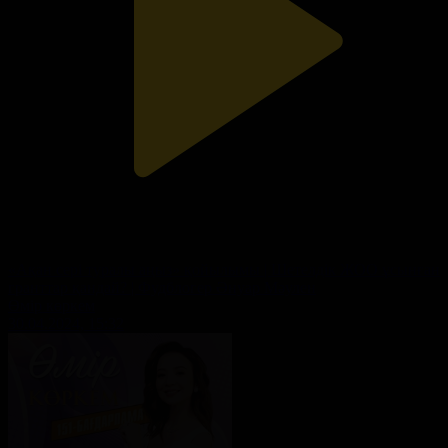
«Ақан сері туралы аңыз» қойылымы | Шетелдік ЖОО ұсынған
гранттар қандай? | Фудблогер Әнуар Мәулен
Өмір көркем
30.04.2024, 15:32