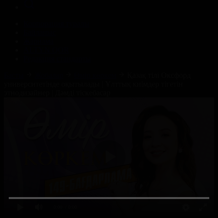
Корпорация туралы
Байланыс
Жарнама
ALTYN QOR
Редакция стандарты
Басты
Жобалар
Өмір көркем
Қазақ тілі Оксфорд
университетінде оқытылады | Ұлттық киімдер тігетін
этнодизайнер | Дәмді тіскебасар
0:00
/ 0:00