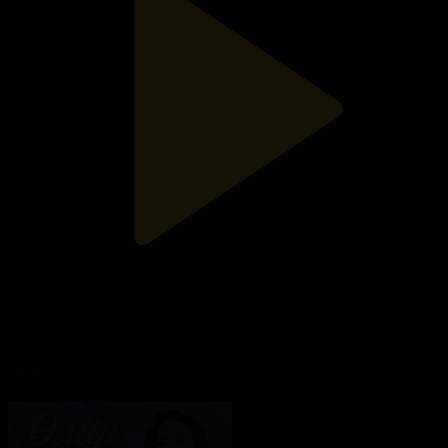
ҚТЖ құрылғанына 150 жыл | Доула маманынан кеңес |
Аспаздар арасындағы баттл
Өмір көркем
03.05.2024, 16:22