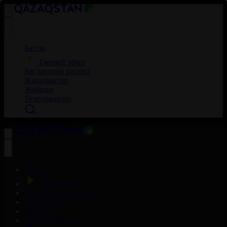
Басты
Тікелей эфир
Бағдарлама кестесі
Жаңалықтар
Жобалар
Телехикаялар
Басты
Тікелей эфир
Бағдарлама кестесі
Жаңалықтар
Жобалар
Телехикаялар