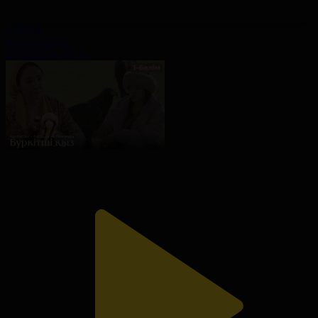
2-бөлім
Бүркітші қыз
23.03.2024, 00:31