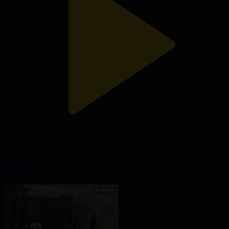
4-бөлім
Бүркітші қыз
23.03.2024, 00:35