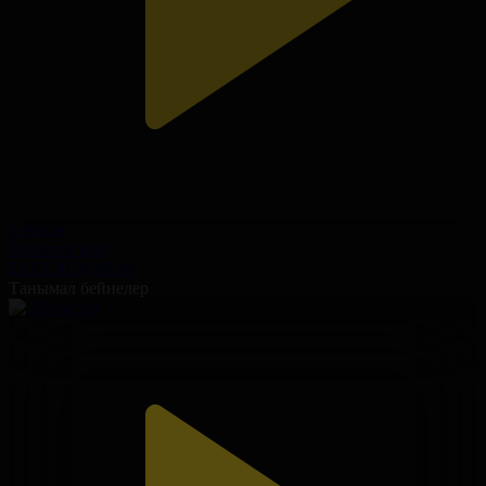
1-бөлім
Бүркітші қыз
23.03.2024, 00:30
Танымал бейнелер