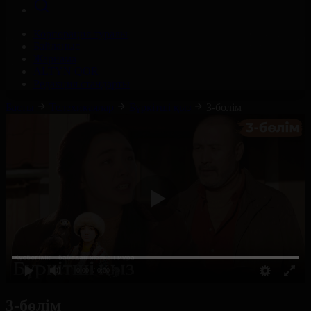
Корпорация туралы
Байланыс
Жарнама
ALTYN QOR
Редакция стандарты
Басты
Телехикаялар
Бүркітші қыз
3-бөлім
0:00
/ 0:00
3-бөлім