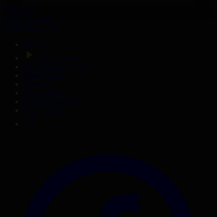
309-бөлім
Сезім мен серт
01.08.2026, 20:00
Басты
Тікелей эфир
Бағдарлама кестесі
Жаңалықтар
Жобалар
Телехикаялар
Мультсериалдар
Видеоархив