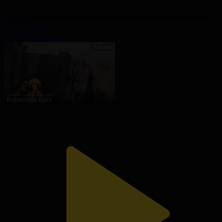
3-бөлім
Бүркітші қыз
23.03.2024, 00:33