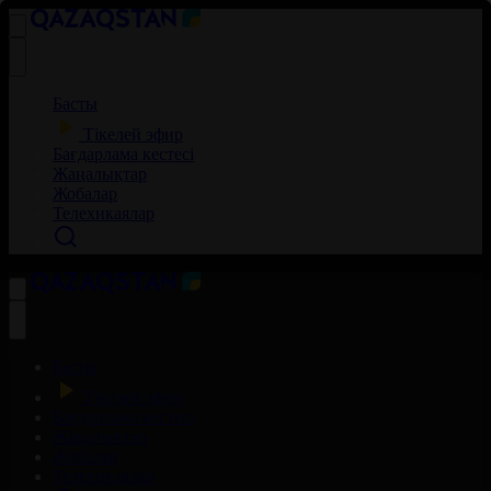
Басты
Тікелей эфир
Бағдарлама кестесі
Жаңалықтар
Жобалар
Телехикаялар
Басты
Тікелей эфир
Бағдарлама кестесі
Жаңалықтар
Жобалар
Телехикаялар