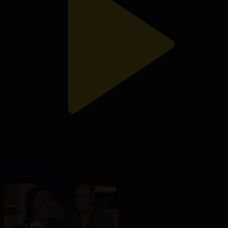
4-бөлім
Бүркітші қыз
23.03.2024, 00:35