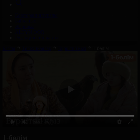
Корпорация туралы
Байланыс
Жарнама
ALTYN QOR
Редакция стандарты
Басты
Телехикаялар
Бүркітші қыз
1-бөлім
0:00
/ 0:00
1-бөлім