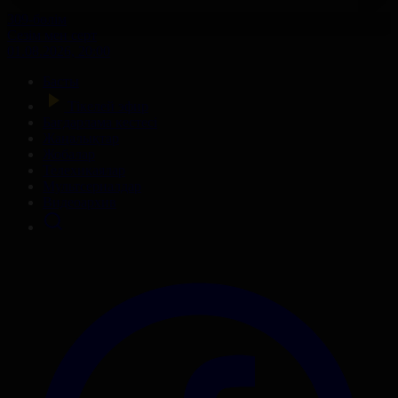
309-бөлім
Сезім мен серт
01.08.2026, 20:00
Басты
Тікелей эфир
Бағдарлама кестесі
Жаңалықтар
Жобалар
Телехикаялар
Мультсериалдар
Видеоархив