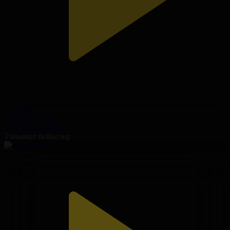
2-бөлім
Бүркітші қыз
23.03.2024, 00:31
Танымал бейнелер