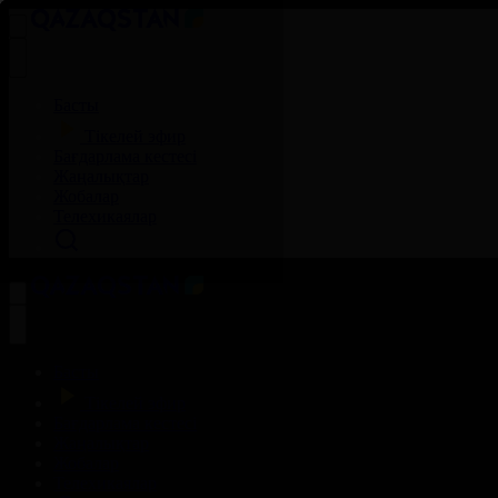
Басты
Тікелей эфир
Бағдарлама кестесі
Жаңалықтар
Жобалар
Телехикаялар
Басты
Тікелей эфир
Бағдарлама кестесі
Жаңалықтар
Жобалар
Телехикаялар