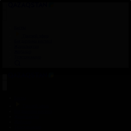
Басты
Тікелей эфир
Бағдарлама кестесі
Жаңалықтар
Жобалар
Телехикаялар
Басты
Тікелей эфир
Бағдарлама кестесі
Жаңалықтар
Жобалар
Телехикаялар