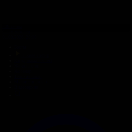
309-бөлім
Сезім мен серт
01.08.2026, 20:00
Басты
Тікелей эфир
Бағдарлама кестесі
Жаңалықтар
Жобалар
Телехикаялар
Мультсериалдар
Видеоархив