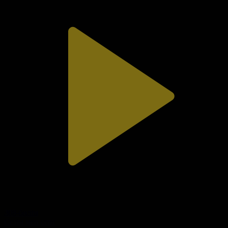
308-бөлім
Сезім мен серт