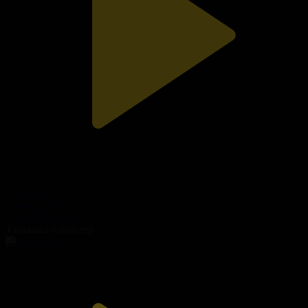
29-бөлім
Ауыл мұғалімі
22.02.2024, 22:15
Танымал бейнелер