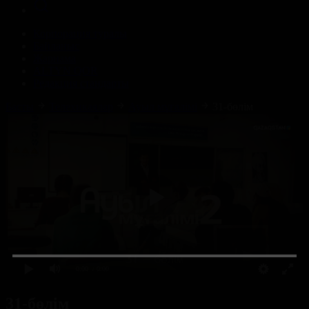
Корпорация туралы
Байланыс
Жарнама
ALTYN QOR
Редакция стандарты
Басты
Телехикаялар
Ауыл мұғалімі
31-бөлім
0:00
/ 0:00
31-бөлім