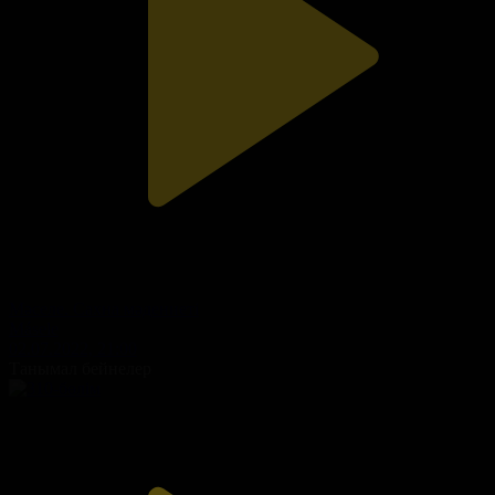
Мәселе. Сахна мәдениеті
Másele
02.07.2022, 21:00
Танымал бейнелер