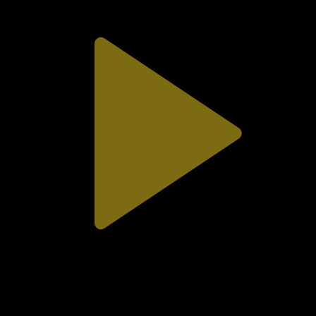
308-бөлім
Сезім мен серт