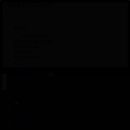
Басты
Тікелей эфир
Бағдарлама кестесі
Жаңалықтар
Жобалар
Телехикаялар
Басты
Тікелей эфир
Бағдарлама кестесі
Жаңалықтар
Жобалар
Телехикаялар