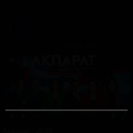
Корпорация туралы
Байланыс
Жарнама
ALTYN QOR
Редакция стандарты
Басты
Жобалар
Másele
Ақпарат - 20:00
0:00
/ 0:00
Ақпарат - 20:00