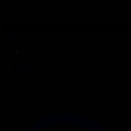
309-бөлім
Сезім мен серт
01.08.2026, 20:00
Басты
Тікелей эфир
Бағдарлама кестесі
Жаңалықтар
Жобалар
Телехикаялар
Мультсериалдар
Видеоархив