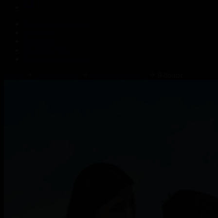
Корпорация туралы
Байланыс
Жарнама
ALTYN QOR
Редакция стандарты
Басты
Телехикаялар
Бақыттың кілті 2
9-бөлім