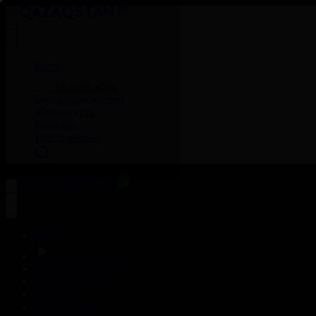
Басты
Тікелей эфир
Бағдарлама кестесі
Жаңалықтар
Жобалар
Телехикаялар
Басты
Тікелей эфир
Бағдарлама кестесі
Жаңалықтар
Жобалар
Телехикаялар