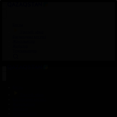
Басты
Тікелей эфир
Бағдарлама кестесі
Жаңалықтар
Жобалар
Телехикаялар
Басты
Тікелей эфир
Бағдарлама кестесі
Жаңалықтар
Жобалар
Телехикаялар