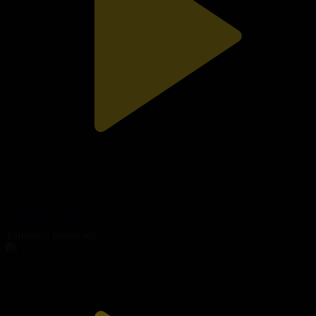
14-бөлім
Бақыттың кілті 2
21.09.2023, 22:30
Танымал бейнелер