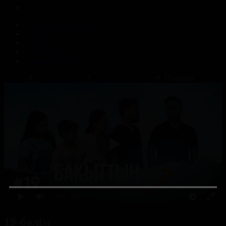
Корпорация туралы
Байланыс
Жарнама
ALTYN QOR
Редакция стандарты
Басты
Телехикаялар
Бақыттың кілті 2
19-бөлім
0:00
/ 0:00
19-бөлім