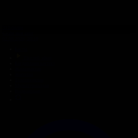
312-бөлім
Сезім мен серт
02.08.2026, 20:10
Басты
Тікелей эфир
Бағдарлама кестесі
Жаңалықтар
Жобалар
Телехикаялар
Мультсериалдар
Видеоархив