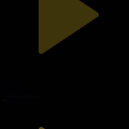
14-бөлім
Жанталас
05.05.2023, 22:30
Танымал бейнелер