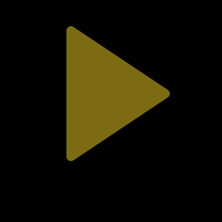
308-бөлім
Сезім мен серт