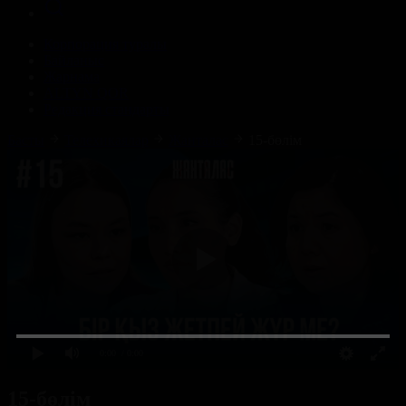
Корпорация туралы
Байланыс
Жарнама
ALTYN QOR
Редакция стандарты
Басты
Телехикаялар
Жанталас
15-бөлім
0:00
/ 0:00
15-бөлім