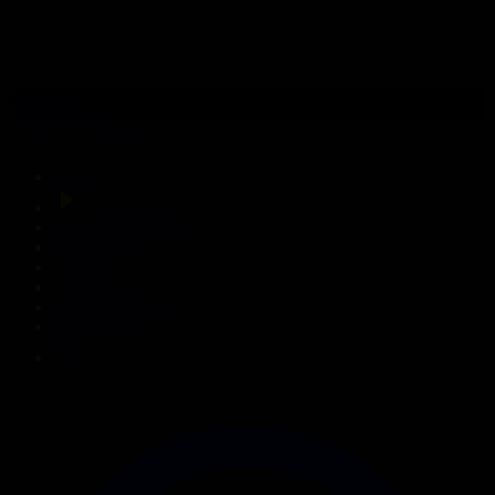
309-бөлім
Сезім мен серт
01.08.2026, 20:00
Басты
Тікелей эфир
Бағдарлама кестесі
Жаңалықтар
Жобалар
Телехикаялар
Мультсериалдар
Видеоархив