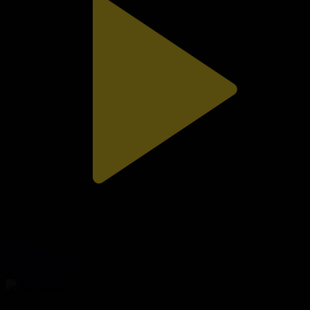
310-бөлім
Сезім мен серт
01.08.2026, 20:10