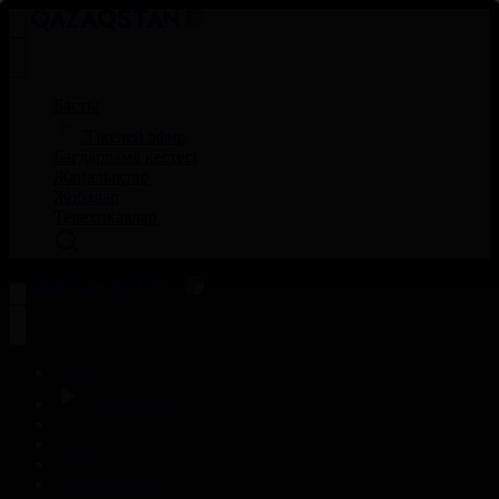
Басты
Тікелей эфир
Бағдарлама кестесі
Жаңалықтар
Жобалар
Телехикаялар
Басты
Тікелей эфир
Бағдарлама кестесі
Жаңалықтар
Жобалар
Телехикаялар