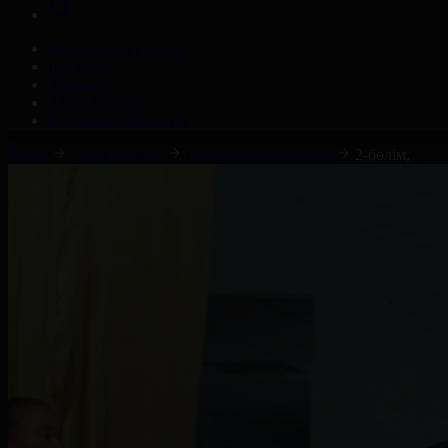
Корпорация туралы
Байланыс
Жарнама
ALTYN QOR
Редакция стандарты
Басты
Телехикаялар
Наурыз айы келгенде
2-бөлім,