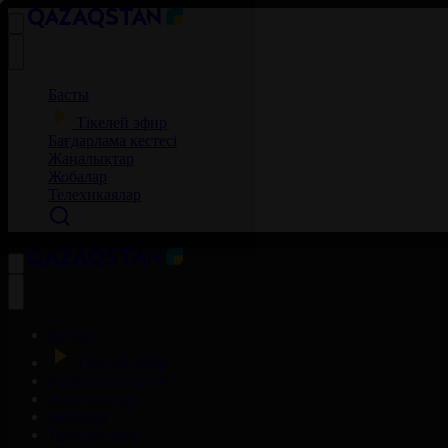
Басты
Тікелей эфир
Бағдарлама кестесі
Жаңалықтар
Жобалар
Телехикаялар
Басты
Тікелей эфир
Бағдарлама кестесі
Жаңалықтар
Жобалар
Телехикаялар