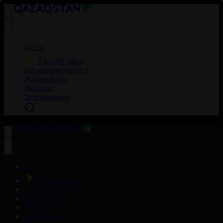
Басты
Тікелей эфир
Бағдарлама кестесі
Жаңалықтар
Жобалар
Телехикаялар
Басты
Тікелей эфир
Бағдарлама кестесі
Жаңалықтар
Жобалар
Телехикаялар