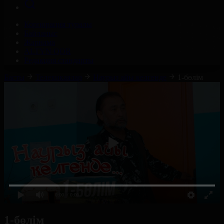
Корпорация туралы
Байланыс
Жарнама
ALTYN QOR
Редакция стандарты
Басты
Телехикаялар
Наурыз айы келгенде
1-бөлім
0:00
/ 0:00
1-бөлім