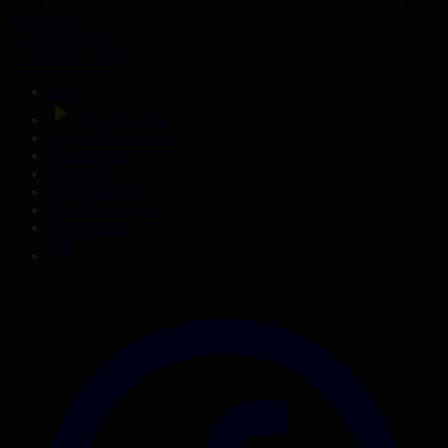
309-бөлім
Сезім мен серт
01.08.2026, 20:00
Басты
Тікелей эфир
Бағдарлама кестесі
Жаңалықтар
Жобалар
Телехикаялар
Мультсериалдар
Видеоархив