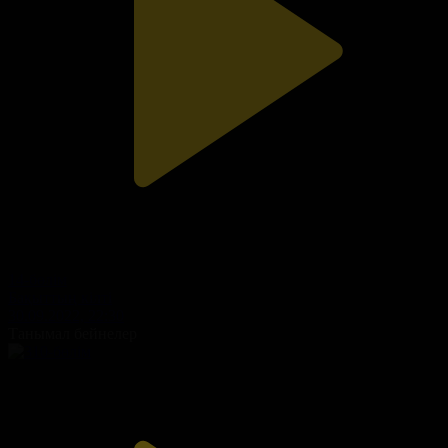
14-бөлім
Бақыттың кілті
30.09.2022, 22:30
Танымал бейнелер