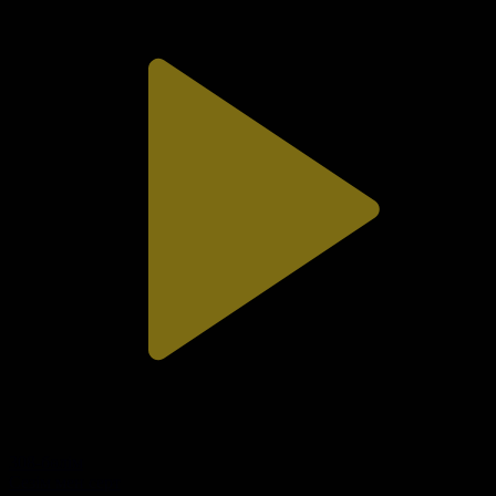
308-бөлім
Сезім мен серт