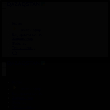
Басты
Тікелей эфир
Бағдарлама кестесі
Жаңалықтар
Жобалар
Телехикаялар
Басты
Тікелей эфир
Бағдарлама кестесі
Жаңалықтар
Жобалар
Телехикаялар