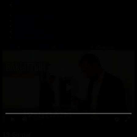
Корпорация туралы
Байланыс
Жарнама
ALTYN QOR
Редакция стандарты
Басты
Телехикаялар
Бақыттың кілті
19-бөлім
0:00
/ 0:00
19-бөлім