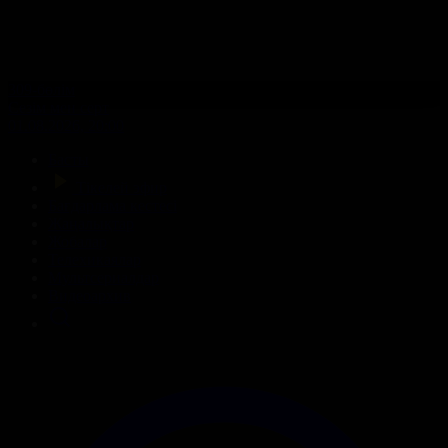
309-бөлім
Сезім мен серт
01.08.2026, 20:00
Басты
Тікелей эфир
Бағдарлама кестесі
Жаңалықтар
Жобалар
Телехикаялар
Мультсериалдар
Видеоархив