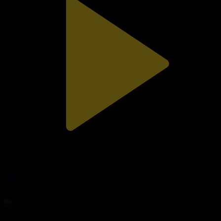
310-бөлім
Сезім мен серт
01.08.2026, 20:10