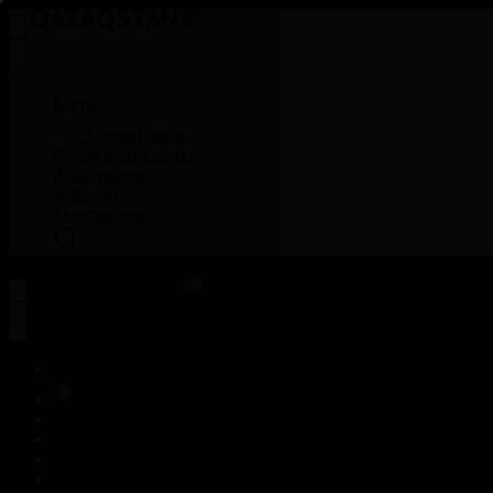
Басты
Тікелей эфир
Бағдарлама кестесі
Жаңалықтар
Жобалар
Телехикаялар
Басты
Тікелей эфир
Бағдарлама кестесі
Жаңалықтар
Жобалар
Телехикаялар