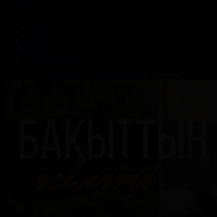
Корпорация туралы
Байланыс
Жарнама
ALTYN QOR
Редакция стандарты
Басты
Телехикаялар
Бақыттың кілті
17-бөлім