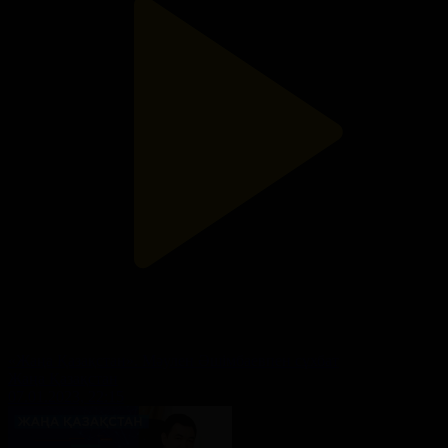
«Жаңа Қазақстан». Мәулен Әшімбаевпен сұхбат
Жаңа Қазақстан
07.01.2023, 22:15