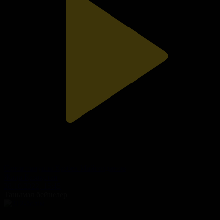
Саясаттанушы Қазбек Майгелдинов
Жаңа Қазақстан
28.10.2022, 15:45
Танымал бейнелер