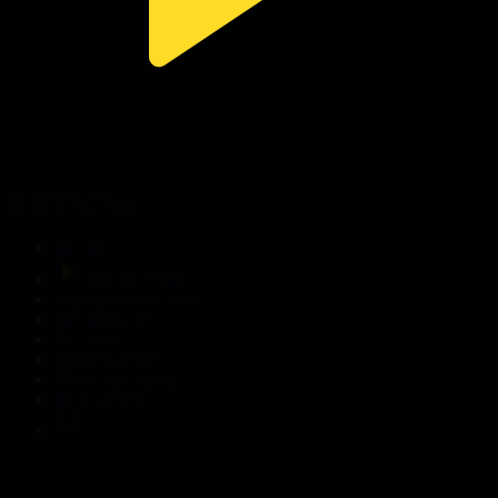
320-бөлім
Сезім мен серт
06.08.2026, 20:00
Басты
Тікелей эфир
Бағдарлама кестесі
Жаңалықтар
Жобалар
Телехикаялар
Мультсериалдар
Видеоархив