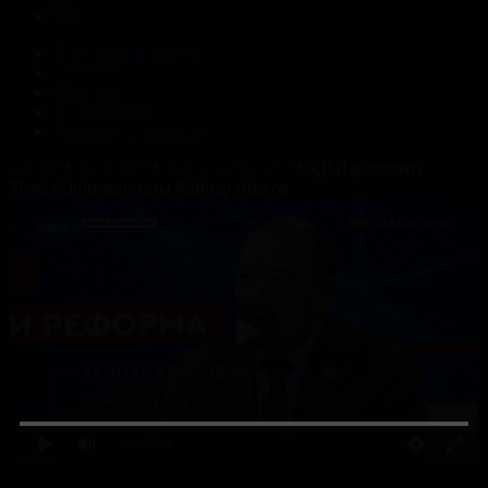
Корпорация туралы
Байланыс
Жарнама
ALTYN QOR
Редакция стандарты
Басты
Жобалар
Жаңа Қазақстан
ҚР Парламенті
Мәжілісінің депутаты Қайнар Абасов
0:00
/ 0:00