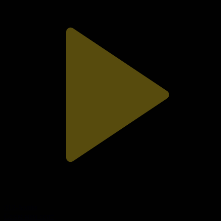
312-бөлім
Сезім мен серт