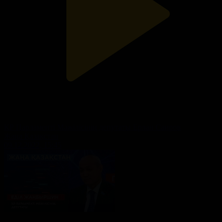
ҚР Парламенті Мәжілісінің депутаты Ерлан Саиров
Жаңа Қазақстан
09.12.2022, 15:45