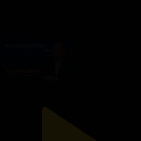
ҚР Ақпарат және қоғамдық даму министрі Дархан Қыдырәлі
Жаңа Қазақстан
15.12.2022, 17:40