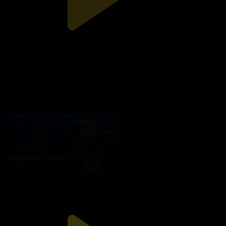
ҚР Ғылым және жоғары білім министрлігі Ғылым комитетінің
төрағасы Дархан Ахмед-Зәки
Жаңа Қазақстан
04.11.2022, 15:45