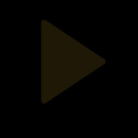
ҚР Парламенті Мәжілісінің депутаты Еділ Жаңбыршин
Жаңа Қазақстан