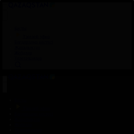
Басты
Тікелей эфир
Бағдарлама кестесі
Жаңалықтар
Жобалар
Телехикаялар
Басты
Тікелей эфир
Бағдарлама кестесі
Жаңалықтар
Жобалар
Телехикаялар