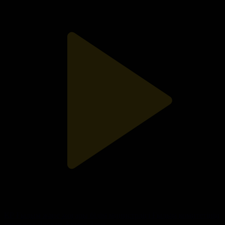
ҚР Ғылым және жоғары білім министрлігі Ғылым комитетінің
төрағасы Дархан Ахмед-Зәки