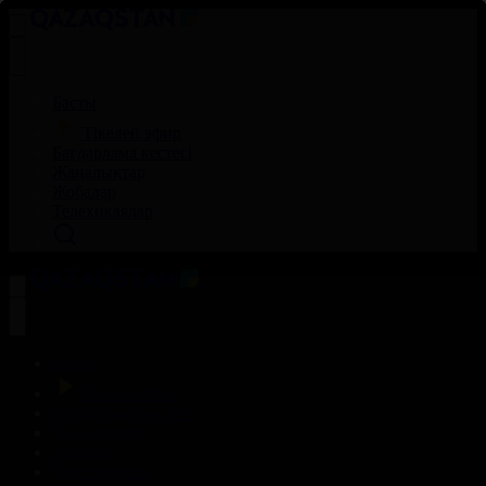
Басты
Тікелей эфир
Бағдарлама кестесі
Жаңалықтар
Жобалар
Телехикаялар
Басты
Тікелей эфир
Бағдарлама кестесі
Жаңалықтар
Жобалар
Телехикаялар