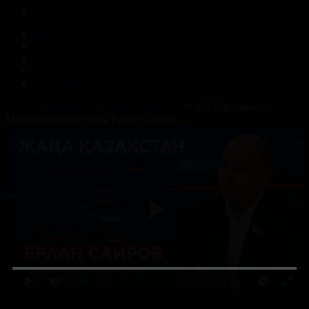
Корпорация туралы
Байланыс
Жарнама
ALTYN QOR
Редакция стандарты
Басты
Жобалар
Жаңа Қазақстан
ҚР Парламенті
Мәжілісінің депутаты Ерлан Саиров
0:00
/ 0:00