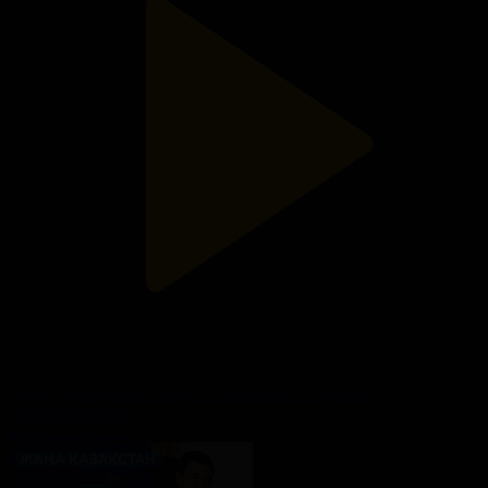
«Жаңа Қазақстан». Мәулен Әшімбаевпен сұхбат
Жаңа Қазақстан
07.01.2023, 22:15