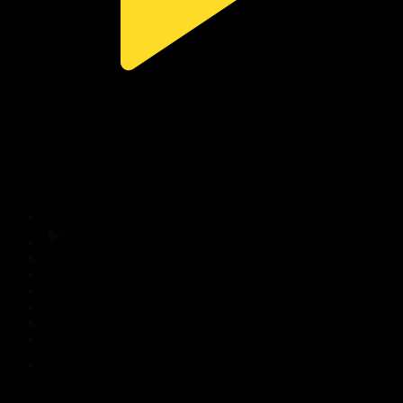
316-бөлім
Сезім мен серт
04.08.2026, 20:10
Басты
Тікелей эфир
Бағдарлама кестесі
Жаңалықтар
Жобалар
Телехикаялар
Мультсериалдар
Видеоархив