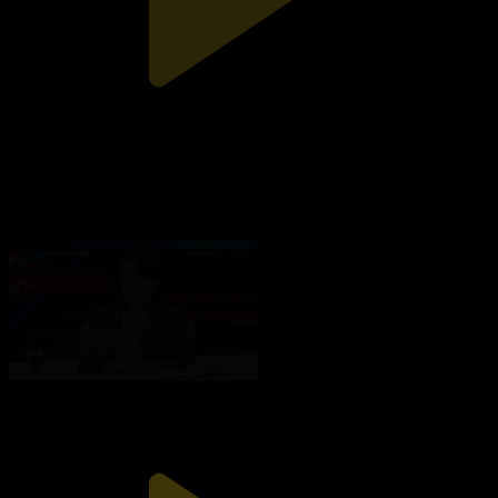
Саясаттанушы Қазбек Майгелдинов
Жаңа Қазақстан
28.10.2022, 15:45