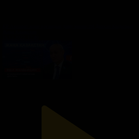
ҚР Ақпарат және қоғамдық даму министрі Дархан Қыдырәлі
Жаңа Қазақстан
15.12.2022, 17:40