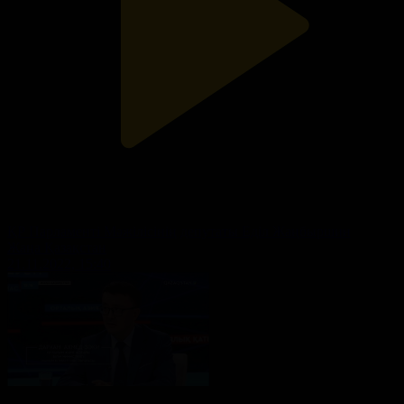
ҚР Парламенті Мәжілісінің депутаты Еділ Жаңбыршин
Жаңа Қазақстан
21.11.2022, 15:40