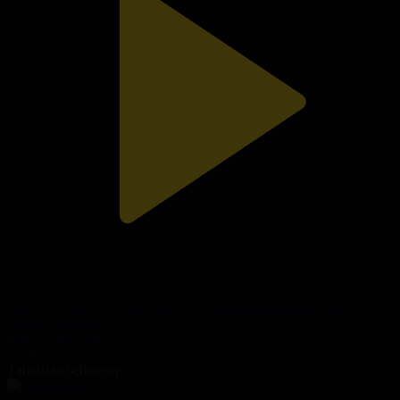
«Жаңа Қазақстан». ҚР Конституциялық кеңестің мүшесі
Үнзила Шапақ
Жаңа Қазақстан
21.10.2022, 18:17
Танымал бейнелер