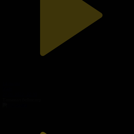
14-бөлім
Үміт
27.01.2022, 22:30
Танымал бейнелер