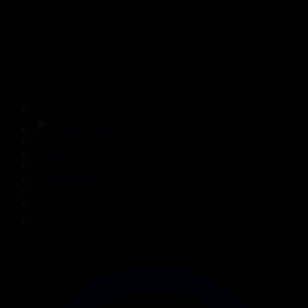
308-бөлім
Сезім мен серт
31.07.2026, 20:10
Басты
Тікелей эфир
Бағдарлама кестесі
Жаңалықтар
Жобалар
Телехикаялар
Мультсериалдар
Видеоархив