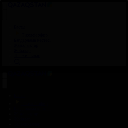
Басты
Тікелей эфир
Бағдарлама кестесі
Жаңалықтар
Жобалар
Телехикаялар
Басты
Тікелей эфир
Бағдарлама кестесі
Жаңалықтар
Жобалар
Телехикаялар