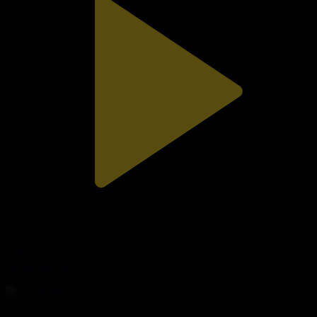
310-бөлім
Сезім мен серт
01.08.2026, 20:10