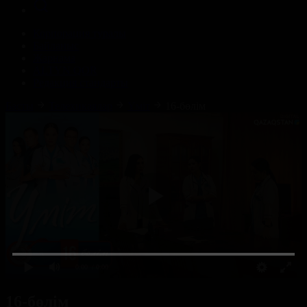
Корпорация туралы
Байланыс
Жарнама
ALTYN QOR
Редакция стандарты
Басты
Телехикаялар
Үміт
16-бөлім
0:00
/ 0:00
16-бөлім