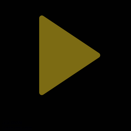
312-бөлім
Сезім мен серт