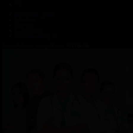
Корпорация туралы
Байланыс
Жарнама
ALTYN QOR
Редакция стандарты
Басты
Телехикаялар
Үміт
15-бөлім