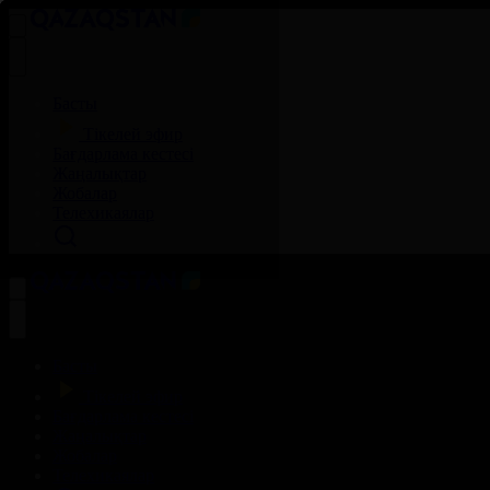
Басты
Тікелей эфир
Бағдарлама кестесі
Жаңалықтар
Жобалар
Телехикаялар
Басты
Тікелей эфир
Бағдарлама кестесі
Жаңалықтар
Жобалар
Телехикаялар