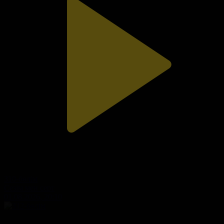
310-бөлім
Сезім мен серт
01.08.2026, 20:10