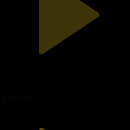
15-бөлім
Самалмен сырласу
02.10.2021, 14:55
Танымал бейнелер