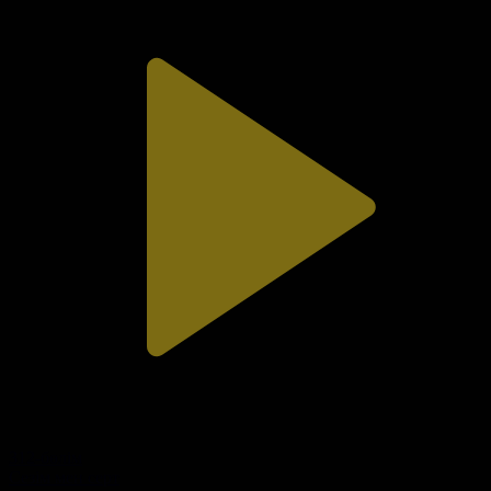
312-бөлім
Сезім мен серт