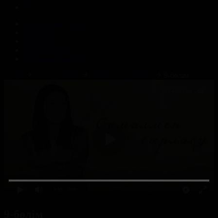
Корпорация туралы
Байланыс
Жарнама
ALTYN QOR
Редакция стандарты
Басты
Телехикаялар
Самалмен сырласу
9-бөлім
0:00
/ 0:00
9-бөлім