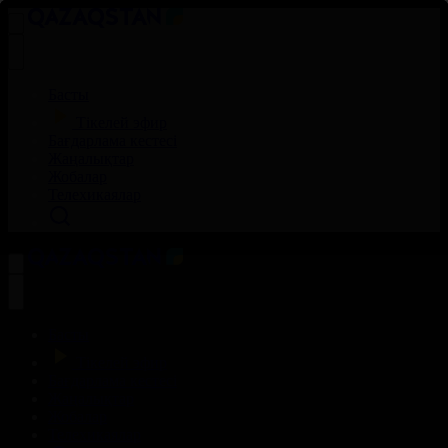
Басты
Тікелей эфир
Бағдарлама кестесі
Жаңалықтар
Жобалар
Телехикаялар
Басты
Тікелей эфир
Бағдарлама кестесі
Жаңалықтар
Жобалар
Телехикаялар