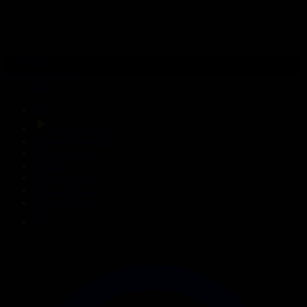
308-бөлім
Сезім мен серт
31.07.2026, 20:10
Басты
Тікелей эфир
Бағдарлама кестесі
Жаңалықтар
Жобалар
Телехикаялар
Мультсериалдар
Видеоархив