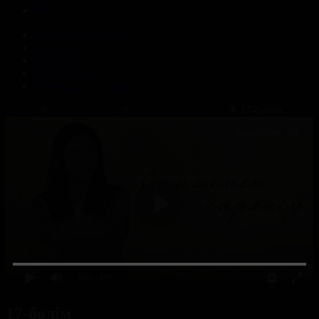
Корпорация туралы
Байланыс
Жарнама
ALTYN QOR
Редакция стандарты
Басты
Телехикаялар
Самалмен сырласу
17-бөлім
0:00
/ 0:00
17-бөлім