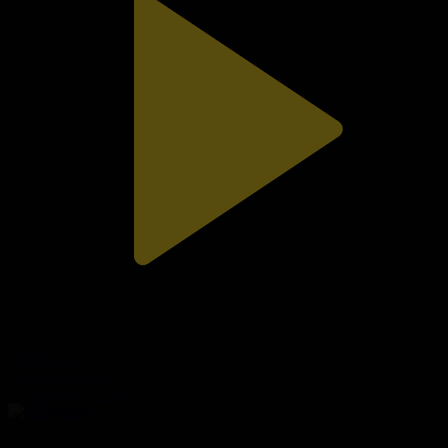
310-бөлім
Сезім мен серт
01.08.2026, 20:10