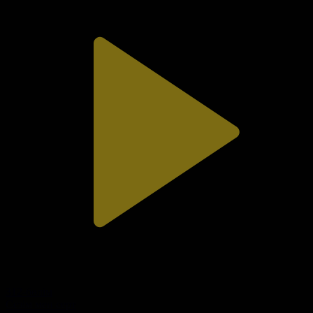
312-бөлім
Сезім мен серт