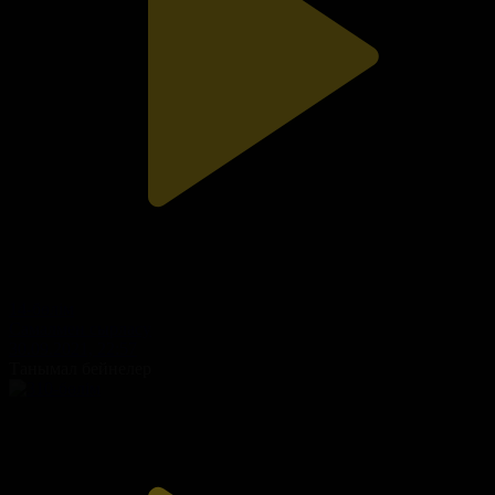
14-бөлім
Самалмен сырласу
30.09.2021, 22:57
Танымал бейнелер