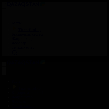
Басты
Тікелей эфир
Бағдарлама кестесі
Жаңалықтар
Жобалар
Телехикаялар
Басты
Тікелей эфир
Бағдарлама кестесі
Жаңалықтар
Жобалар
Телехикаялар