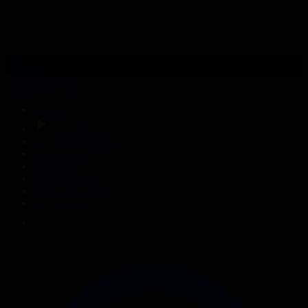
308-бөлім
Сезім мен серт
31.07.2026, 20:10
Басты
Тікелей эфир
Бағдарлама кестесі
Жаңалықтар
Жобалар
Телехикаялар
Мультсериалдар
Видеоархив