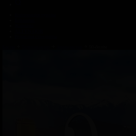
Корпорация туралы
Байланыс
Жарнама
ALTYN QOR
Редакция стандарты
Басты
Телехикаялар
Замандастар
90-бөлім