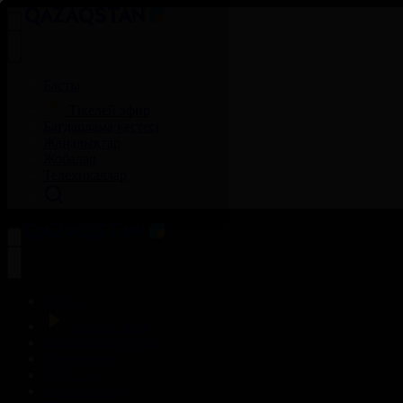
Басты
Тікелей эфир
Бағдарлама кестесі
Жаңалықтар
Жобалар
Телехикаялар
Басты
Тікелей эфир
Бағдарлама кестесі
Жаңалықтар
Жобалар
Телехикаялар