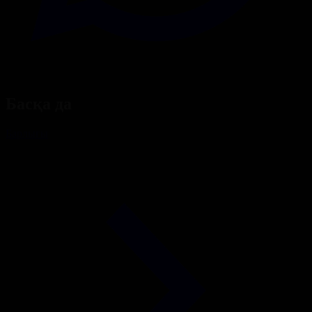
Басқа да
Барлығы