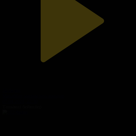
20-бөлім
Махаббат, қызық мол жылдар
07.04.2021, 22:30
Танымал бейнелер