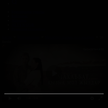
Корпорация туралы
Байланыс
Жарнама
ALTYN QOR
Редакция стандарты
Басты
Телехикаялар
Махаббат, қызық мол жылдар
18-
бөлім
0:00
/ 0:00