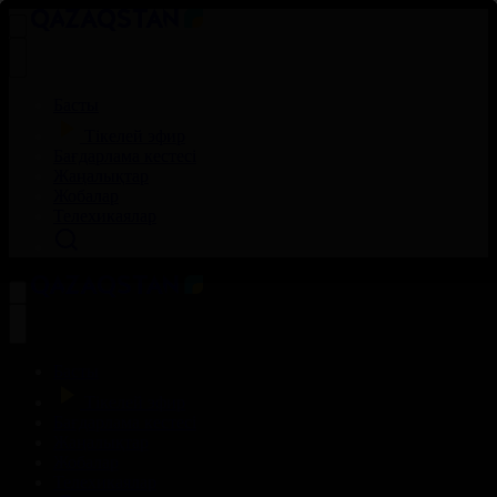
Басты
Тікелей эфир
Бағдарлама кестесі
Жаңалықтар
Жобалар
Телехикаялар
Басты
Тікелей эфир
Бағдарлама кестесі
Жаңалықтар
Жобалар
Телехикаялар