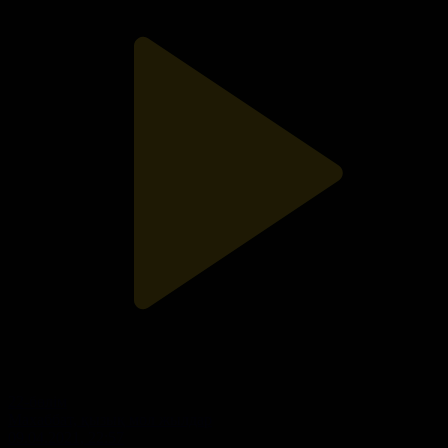
22-бөлім
Махаббат, қызық мол жылдар
09.04.2021, 22:57