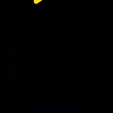
316-бөлім
Сезім мен серт
04.08.2026, 20:10
Басты
Тікелей эфир
Бағдарлама кестесі
Жаңалықтар
Жобалар
Телехикаялар
Мультсериалдар
Видеоархив