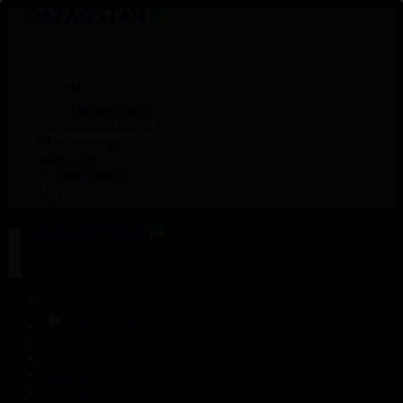
Басты
Тікелей эфир
Бағдарлама кестесі
Жаңалықтар
Жобалар
Телехикаялар
Басты
Тікелей эфир
Бағдарлама кестесі
Жаңалықтар
Жобалар
Телехикаялар