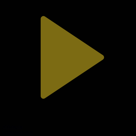
310-бөлім
Сезім мен серт