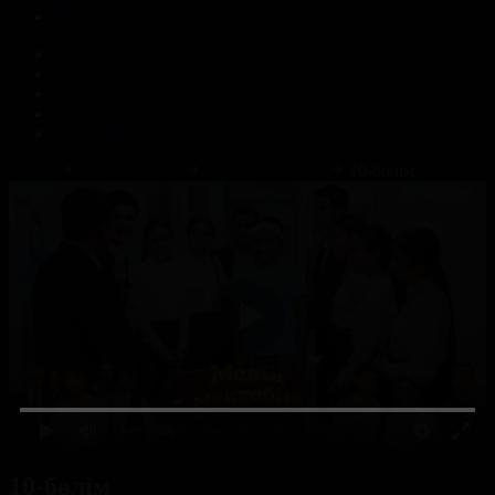
Корпорация туралы
Байланыс
Жарнама
ALTYN QOR
Редакция стандарты
Басты
Телехикаялар
Менің мектебім
10-бөлім
0:00
/ 0:00
10-бөлім