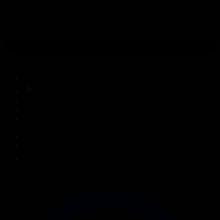
316-бөлім
Сезім мен серт
04.08.2026, 20:10
Басты
Тікелей эфир
Бағдарлама кестесі
Жаңалықтар
Жобалар
Телехикаялар
Мультсериалдар
Видеоархив