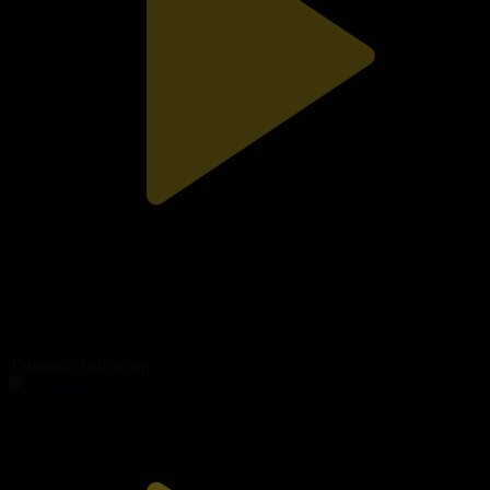
15-бөлім
Менің мектебім
12.01.2021, 16:00
Танымал бейнелер