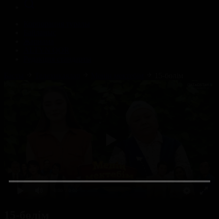
Корпорация туралы
Байланыс
Жарнама
ALTYN QOR
Редакция стандарты
Басты
Телехикаялар
Менің мектебім
15-бөлім
0:00
/ 0:00
15-бөлім