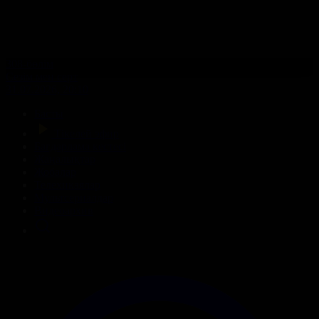
308-бөлім
Сезім мен серт
31.07.2026, 20:10
Басты
Тікелей эфир
Бағдарлама кестесі
Жаңалықтар
Жобалар
Телехикаялар
Мультсериалдар
Видеоархив