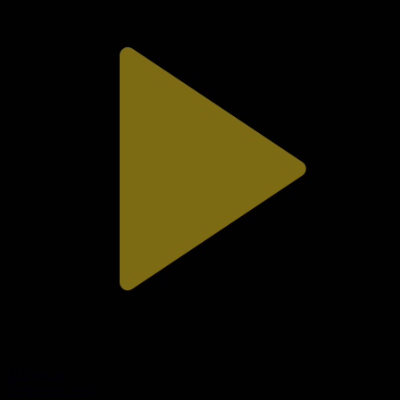
312-бөлім
Сезім мен серт