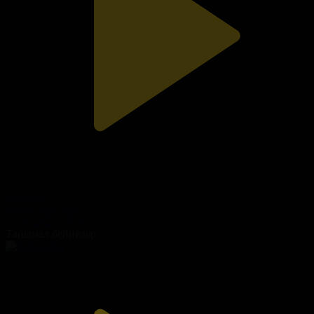
14-бөлім
Менің мектебім
11.01.2021, 16:05
Танымал бейнелер