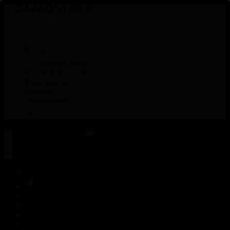
Басты
Тікелей эфир
Бағдарлама кестесі
Жаңалықтар
Жобалар
Телехикаялар
Басты
Тікелей эфир
Бағдарлама кестесі
Жаңалықтар
Жобалар
Телехикаялар