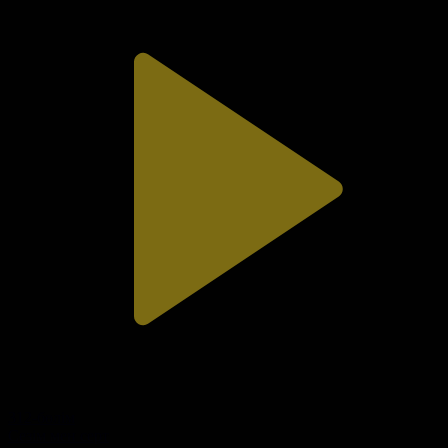
312-бөлім
Сезім мен серт