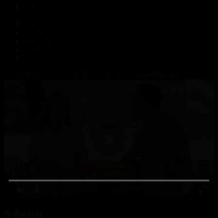
Корпорация туралы
Байланыс
Жарнама
ALTYN QOR
Редакция стандарты
Басты
Телехикаялар
Менің мектебім
9-бөлім
0:00
/ 0:00
9-бөлім