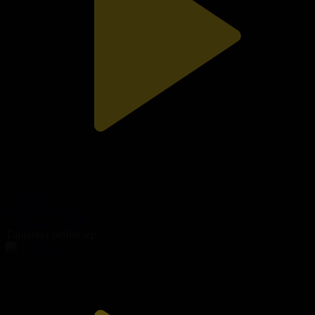
15-бөлім
Менің мектебім
12.01.2021, 16:00
Танымал бейнелер