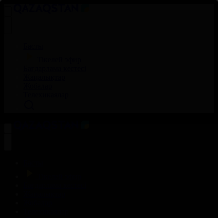
Басты
Тікелей эфир
Бағдарлама кестесі
Жаңалықтар
Жобалар
Телехикаялар
Басты
Тікелей эфир
Бағдарлама кестесі
Жаңалықтар
Жобалар
Телехикаялар