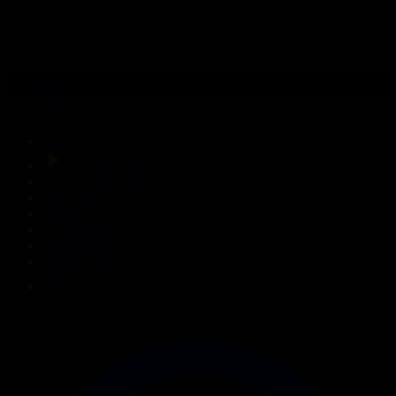
308-бөлім
Сезім мен серт
31.07.2026, 20:10
Басты
Тікелей эфир
Бағдарлама кестесі
Жаңалықтар
Жобалар
Телехикаялар
Мультсериалдар
Видеоархив